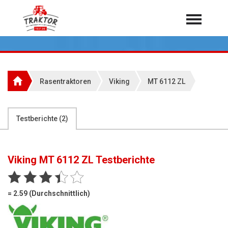
Home
Traktoren
Über 7.000 Testberichte
Rasentraktoren
Viking
MT 6112 ZL
Mähdrescher
Feldhäcksler
aus der Landwirtschaft
Testberichte (
2
)
Rundballenpressen
Großpackenpressen
Viking MT 6112 ZL
Testberichte
Teleskoplader
Hoflader
= 2.59 (Durchschnittlich)
Radlader
Rasentraktoren