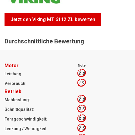
Motorsägen
Hoflader
Jetzt den Viking MT 6112 ZL bewerten
Freischneider
Jetzt Bewerten
Durchschnittliche Bewertung
Motor
Note
2.0
Leistung:
1.5
Verbrauch:
Betrieb
2.0
Mähleistung:
2.5
Schnittqualität:
2.0
Fahrgeschwindigkeit:
2.5
Lenkung / Wendigkeit: