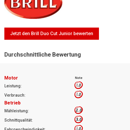
Motorsägen
Hoflader
Freischneider
Jetzt den Brill Duo Cut Junior bewerten
Jetzt Bewerten
Durchschnittliche Bewertung
Motor
Note
1.0
Leistung:
1.0
Verbrauch:
Betrieb
2.0
Mähleistung:
3.0
Schnittqualität:
1.0
Fahrgeschwindigkeit: