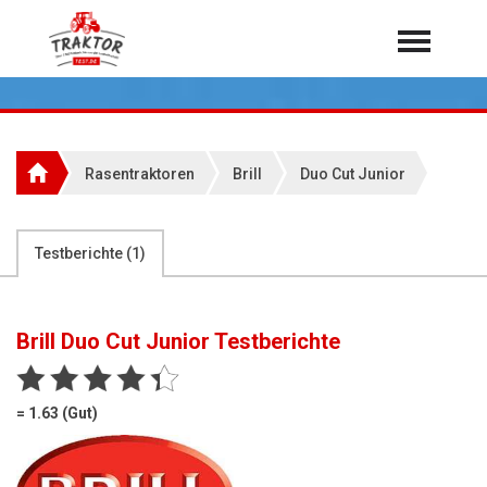
Home
Traktoren
Über 7.000 Testberichte
Rasentraktoren
Brill
Duo Cut Junior
Mähdrescher
Feldhäcksler
aus der Landwirtschaft
Testberichte (
1
)
Rundballenpressen
Großpackenpressen
Brill Duo Cut Junior
Testberichte
Teleskoplader
Hoflader
= 1.63 (Gut)
Radlader
Rasentraktoren