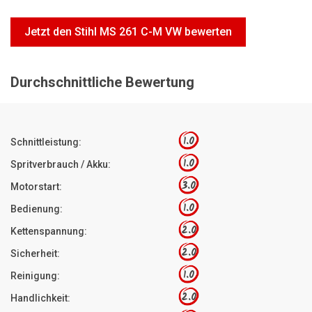
Motorsägen
Jetzt den Stihl MS 261 C-M VW bewerten
Hoflader
Freischneider
Durchschnittliche Bewertung
Jetzt Bewerten
1.0
Schnittleistung:
1.0
Spritverbrauch / Akku:
3.0
Motorstart:
1.0
Bedienung:
2.0
Kettenspannung:
2.0
Sicherheit:
1.0
Reinigung:
2.0
Handlichkeit: