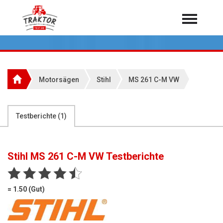
Home
Traktoren
Über 7.000 Testberichte
Motorsägen
Stihl
MS 261 C-M VW
Mähdrescher
Feldhäcksler
aus der Landwirtschaft
Testberichte (
1
)
Rundballenpressen
Großpackenpressen
Stihl MS 261 C-M VW
Testberichte
Teleskoplader
Hoflader
= 1.50 (Gut)
Radlader
Rasentraktoren