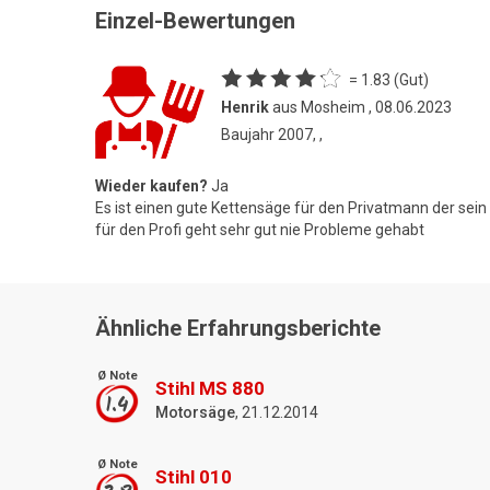
Einzel-Bewertungen
= 1.83 (Gut)
Henrik
aus Mosheim , 08.06.2023
Baujahr 2007, ,
Wieder kaufen?
Ja
Es ist einen gute Kettensäge für den Privatmann der sei
für den Profi geht sehr gut nie Probleme gehabt
Ähnliche Erfahrungsberichte
Ø Note
Stihl MS 880
1.4
Motorsäge
, 21.12.2014
Ø Note
Stihl 010