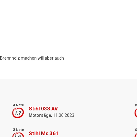
n Brennholz machen will aber auch
Ø Note
Ø
Stihl 038 AV
1.7
Motorsäge
, 11.06.2023
Ø Note
Ø
Stihl Ms 361