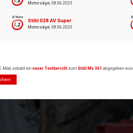
1.8
Motorsäge
, 08.06.2023
Ø Note
Ø
Stihl 028 AV Super
1.2
Motorsäge
, 08.06.2023
E-Mail, sobald ein
neuer Testbericht
zum
Stihl Ms 361
abgegeben wur
ichern