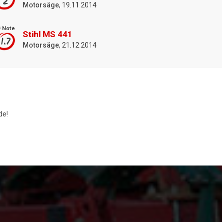
2
Motorsäge
, 19.11.2014
 Note
Stihl MS 441
1.7
Motorsäge
, 21.12.2014
de!