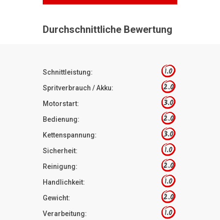
Durchschnittliche Bewertung
1.0
Schnittleistung:
2.0
Spritverbrauch / Akku:
3.0
Motorstart:
2.0
Bedienung:
3.0
Kettenspannung:
1.0
Sicherheit:
2.0
Reinigung:
1.0
Handlichkeit:
2.0
Gewicht:
1.0
Verarbeitung: