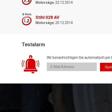
3.8
Motorsäge
, 22.12.2014
Ø Note
Stihl 028 AV
1.2
Motorsäge
, 20.12.2014
Testalarm
Wir benachrichtigen Sie automatisch per 
Spe