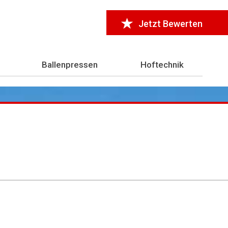
Jetzt Bewerten
Ballenpressen
Hoftechnik
r 7.000 Testberichte
aus der Landwirtschaft