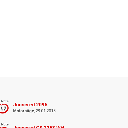
 Note
Jonsered 2095
1.7
Motorsäge
, 29.01.2015
 Note
Jonsered CS 2253 WH