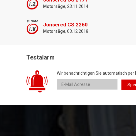
1.2
Motorsäge
, 23.11.2014
Ø Note
Jonsered CS 2260
1.8
Motorsäge
, 03.12.2018
Testalarm
Wir benachrichtigen Sie automatisch per 
Spe