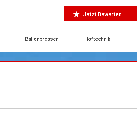
Jetzt Bewerten
Ballenpressen
Hoftechnik
r 7.000 Testberichte
aus der Landwirtschaft