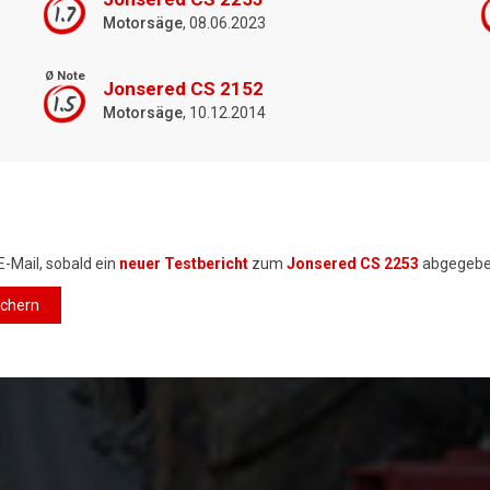
1.7
Motorsäge
, 08.06.2023
Ø Note
Jonsered CS 2152
1.5
Motorsäge
, 10.12.2014
E-Mail, sobald ein
neuer Testbericht
zum
Jonsered CS 2253
abgegebe
ichern