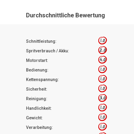
Durchschnittliche Bewertung
1.0
Schnittleistung:
2.0
Spritverbrauch / Akku:
4.0
Motorstart:
1.0
Bedienung:
1.0
Kettenspannung:
1.0
Sicherheit:
3.0
Reinigung:
1.0
Handlichkeit:
1.0
Gewicht:
1.0
Verarbeitung: