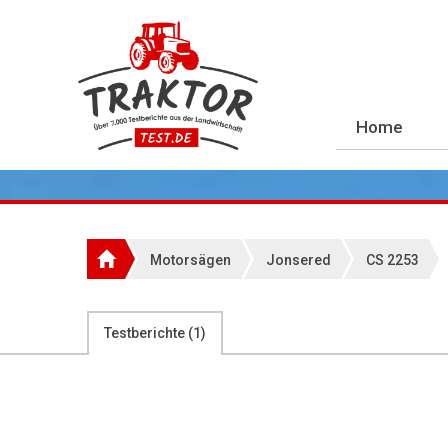
Home
Motorsägen
Jonsered
CS 2253
Testberichte (
1
)