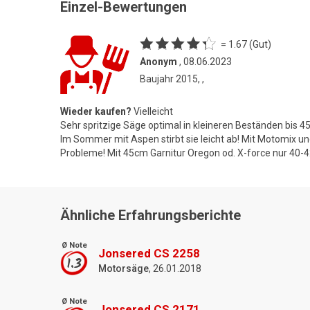
Einzel-Bewertungen
= 1.67 (Gut)
Anonym
, 08.06.2023
Baujahr 2015, ,
Wieder kaufen?
Vielleicht
Sehr spritzige Säge optimal in kleineren Beständen bis 4
Im Sommer mit Aspen stirbt sie leicht ab! Mit Motomix 
Probleme! Mit 45cm Garnitur Oregon od. X-force nur 40-42
Ähnliche Erfahrungsberichte
Ø Note
Jonsered CS 2258
1.3
Motorsäge
, 26.01.2018
Ø Note
Jonsered CS 2171