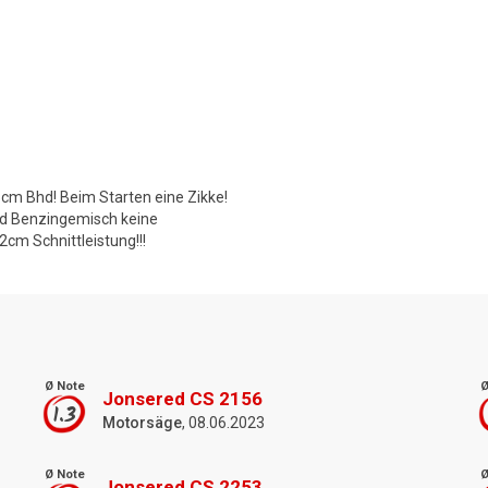
5cm Bhd! Beim Starten eine Zikke!
und Benzingemisch keine
cm Schnittleistung!!!
Ø Note
Ø
Jonsered CS 2156
1.3
Motorsäge
, 08.06.2023
Ø Note
Ø
Jonsered CS 2253