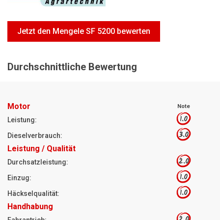
Motorsägen
Hoflader
Jetzt den Mengele SF 5200 bewerten
Freischneider
Jetzt Bewerten
Durchschnittliche Bewertung
Motor
Note
1.0
Leistung:
3.0
Dieselverbrauch:
Leistung / Qualität
2.0
Durchsatzleistung:
1.0
Einzug:
1.0
Häckselqualität:
Handhabung
2.0
Fahrantrieb: