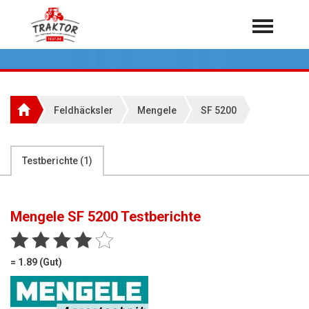
Home
Traktoren
Über 7.000 Testberichte
Feldhäcksler
Mengele
SF 5200
Mähdrescher
Feldhäcksler
aus der Landwirtschaft
Testberichte (
1
)
Rundballenpressen
Großpackenpressen
Mengele SF 5200
Testberichte
Teleskoplader
Hoflader
= 1.89 (Gut)
Radlader
Rasentraktoren