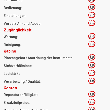
1.0
Bedienung:
2.0
Einstellungen:
4.0
Vorsatz An- und Abbau:
Zugänglichkeit
3.0
Wartung:
3.0
Reinigung:
Kabine
1.0
Platzangebot / Anordnung der Instrumente:
1.0
Sichtverhältnisse:
2.0
Lautstärke:
1.0
Verarbeitung / Qualität:
Kosten
1.0
Reparaturanfälligkeit:
4.0
Ersatzteilpreise: