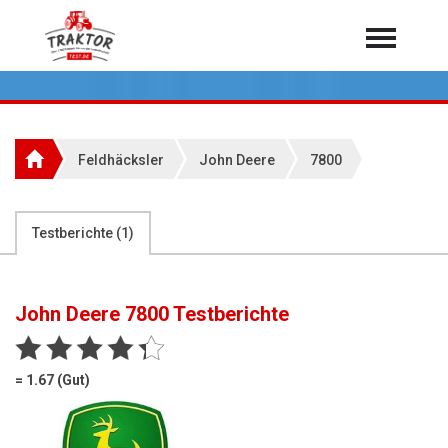
Home
Traktoren
Über 7.000 Testberichte
Feldhäcksler
John Deere
7800
Mähdrescher
Feldhäcksler
aus der Landwirtschaft
Testberichte (
1
)
Rundballenpressen
Großpackenpressen
John Deere 7800
Testberichte
Teleskoplader
Hoflader
= 1.67 (Gut)
Radlader
Rasentraktoren