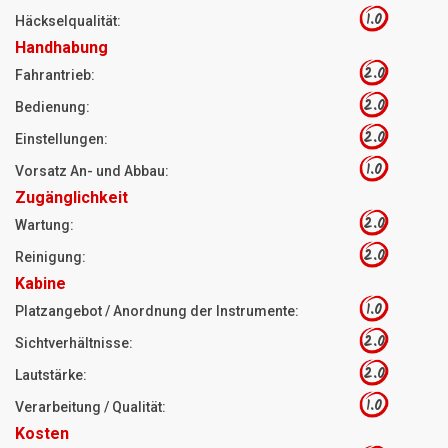
1.0
Häckselqualität:
Handhabung
2.0
Fahrantrieb:
2.0
Bedienung:
2.0
Einstellungen:
1.0
Vorsatz An- und Abbau:
Zugänglichkeit
2.0
Wartung:
2.0
Reinigung:
Kabine
1.0
Platzangebot / Anordnung der Instrumente:
2.0
Sichtverhältnisse:
2.0
Lautstärke:
1.0
Verarbeitung / Qualität:
Kosten