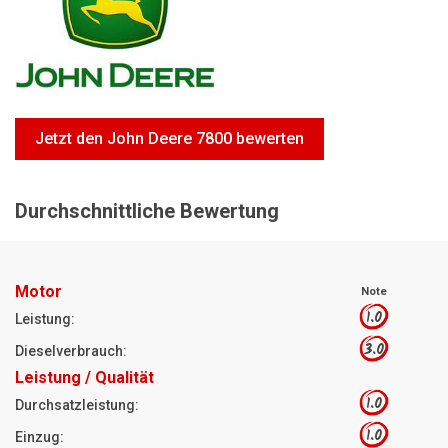
Motorsägen
Hoflader
Freischneider
Jetzt Bewerten
Jetzt den John Deere 7800 bewerten
Durchschnittliche Bewertung
Motor
Note
1.0
Leistung:
3.0
Dieselverbrauch:
Leistung / Qualität
1.0
Durchsatzleistung:
1.0
Einzug: