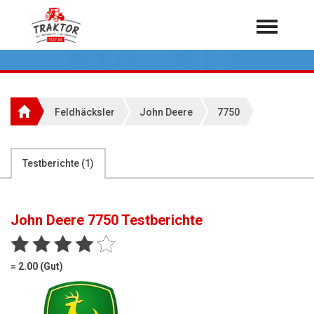
Home
Traktoren
Über 7.000 Testberichte
Feldhäcksler
John Deere
7750
Mähdrescher
Feldhäcksler
aus der Landwirtschaft
Testberichte (
1
)
Rundballenpressen
Großpackenpressen
John Deere 7750
Testberichte
Teleskoplader
Hoflader
= 2.00 (Gut)
Radlader
Rasentraktoren