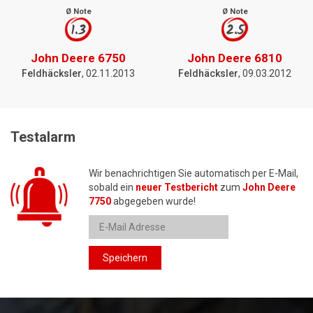
Ø Note
Ø Note
1.3
2.5
John Deere 6750
John Deere 6810
Feldhäcksler
, 02.11.2013
Feldhäcksler
, 09.03.2012
Testalarm
Wir benachrichtigen Sie automatisch per E-Mail,
sobald ein
neuer Testbericht
zum
John Deere
7750
abgegeben wurde!
Speichern