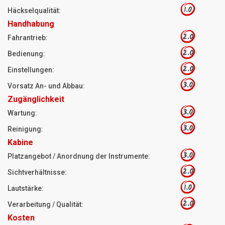
1.0
Häckselqualität:
Handhabung
2.0
Fahrantrieb:
2.0
Bedienung:
2.0
Einstellungen:
3.0
Vorsatz An- und Abbau:
Zugänglichkeit
3.0
Wartung:
3.0
Reinigung:
Kabine
3.0
Platzangebot / Anordnung der Instrumente:
2.0
Sichtverhältnisse:
1.0
Lautstärke:
2.0
Verarbeitung / Qualität:
Kosten