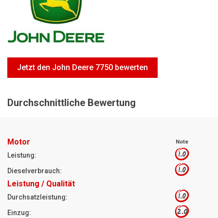
Motorsägen
Hoflader
Freischneider
Jetzt Bewerten
Jetzt den John Deere 7750 bewerten
Durchschnittliche Bewertung
Motor
Note
1.0
Leistung:
1.0
Dieselverbrauch:
Leistung / Qualität
1.0
Durchsatzleistung:
2.0
Einzug: