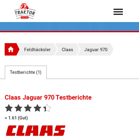
Home
Traktoren
Über 7.000 Testberichte
Feldhäcksler
Claas
Jaguar 970
Mähdrescher
Feldhäcksler
aus der Landwirtschaft
Testberichte (
1
)
Rundballenpressen
Großpackenpressen
Claas Jaguar 970
Testberichte
Teleskoplader
Hoflader
= 1.61 (Gut)
Radlader
Rasentraktoren