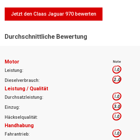
Motorsägen
Jetzt den Claas Jaguar 970 bewerten
Hoflader
Freischneider
Durchschnittliche Bewertung
Jetzt Bewerten
Motor
Note
1.0
Leistung:
2.0
Dieselverbrauch:
Leistung / Qualität
1.0
Durchsatzleistung:
3.0
Einzug:
1.0
Häckselqualität:
Handhabung
1.0
Fahrantrieb: