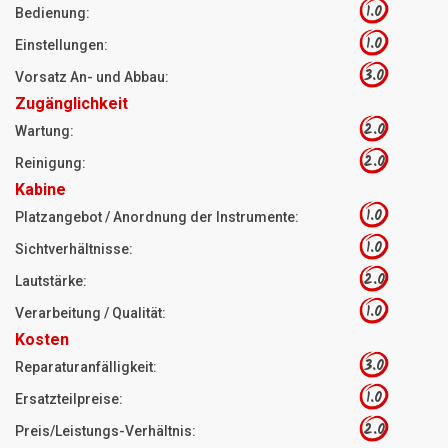
1.0
Bedienung:
1.0
Einstellungen:
3.0
Vorsatz An- und Abbau:
Zugänglichkeit
2.0
Wartung:
2.0
Reinigung:
Kabine
1.0
Platzangebot / Anordnung der Instrumente:
1.0
Sichtverhältnisse:
2.0
Lautstärke:
1.0
Verarbeitung / Qualität:
Kosten
3.0
Reparaturanfälligkeit:
1.0
Ersatzteilpreise:
2.0
Preis/Leistungs-Verhältnis: