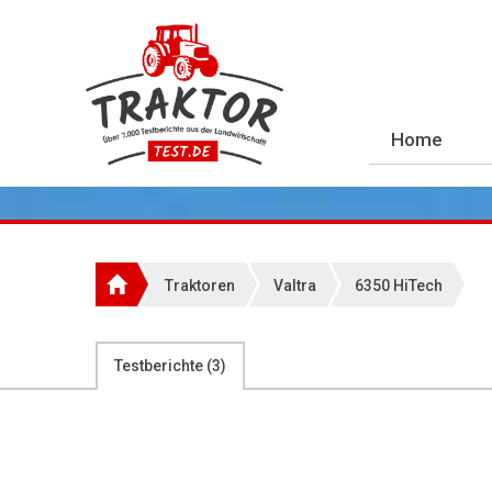
Home
Traktoren
Valtra
6350 HiTech
Testberichte (
3
)