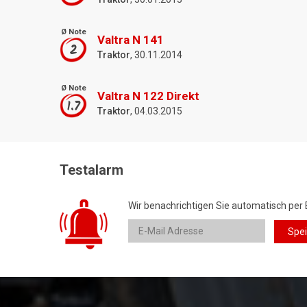
Ø Note
Valtra N 141
2
Traktor
, 30.11.2014
Ø Note
Valtra N 122 Direkt
1.7
Traktor
, 04.03.2015
Testalarm
Wir benachrichtigen Sie automatisch per 
Spe