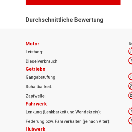
Durchschnittliche Bewertung
Motor
N
1
Leistung:
1
Dieselverbrauch:
Getriebe
1
Gangabstufung:
2
Schaltbarkeit:
2
Zapfwelle:
Fahrwerk
1
Lenkung (Lenkbarkeit und Wendekreis):
1
Federung bzw. Fahrverhalten (je nach Alter):
Hubwerk