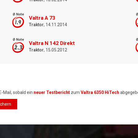
Ø Note
Ø
Valtra A 73
1.9
Traktor
, 14.11.2014
Ø Note
Ø
Valtra N 142 Direkt
2.3
Traktor
, 15.05.2012
E-Mail, sobald ein
neuer Testbericht
zum
Valtra 6350 HiTech
abgegebe
ichern