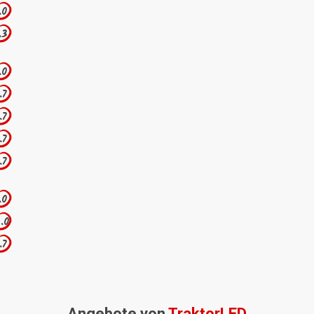
.0
.3
.0
.7
.7
.7
.7
.0
.0
.7
Angebote von
TraktorLED