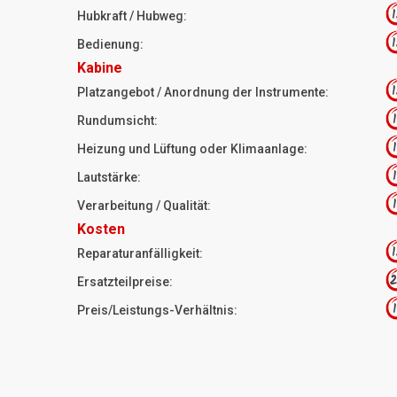
1
Hubkraft / Hubweg:
1
Bedienung:
Kabine
1
Platzangebot / Anordnung der Instrumente:
1
Rundumsicht:
1
Heizung und Lüftung oder Klimaanlage:
1
Lautstärke:
1
Verarbeitung / Qualität:
Kosten
1
Reparaturanfälligkeit:
2
Ersatzteilpreise:
1
Preis/Leistungs-Verhältnis: