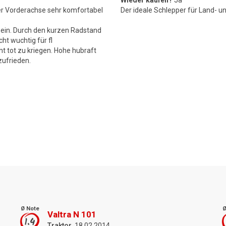
Wieder kaufen?
Ja
er Vorderachse sehr komfortabel
Der ideale Schlepper für Land- u
 ein. Durch den kurzen Radstand
ht wuchtig für fl
cht tot zu kriegen. Hohe hubraft
zufrieden.
Ø Note
Ø
Valtra N 101
1.4
Traktor
, 18.02.2014