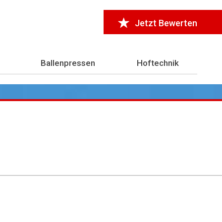
Jetzt Bewerten
Ballenpressen
Hoftechnik
r 7.000 Testberichte
aus der Landwirtschaft