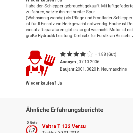
Wieder kaufen?
Ja
Habe den Schlepper gebraucht gekauft. Mit luftgefedert
zu fahren, setzte ihn mit breiter Spur
(Wahnsinnig wendig) als Pflege und Frontlader Schlepper
ist für fl Einsatz ein Heckgewicht notwendig. Haube ist Rec
einsatz.Reparaturen gibt es so gut wie nicht. Motor ist ni
große Hydraulik Leistung. Drehsitz für Forstkran.Bin sehr 
= 1.88 (Gut)
Anonym
, 07.10.2006
Baujahr 2001, 3820 h, Neumaschine
Wieder kaufen?
Ja
Ähnliche Erfahrungsberichte
Ø Note
Valtra T 132 Versu
1.7
Traktor
, 30.01.2013