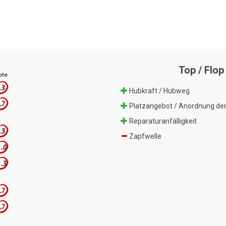
Top / Flop
ote
.3
Hubkraft / Hubweg
.7
Platzangebot / Anordnung der
Reparaturanfälligkeit
.3
Zapfwelle
.0
.3
.7
.7