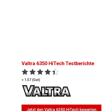
Valtra 6350 HiTech
Testberichte
= 1.57 (Gut)
Jetzt den Valtra 6350 HiTech bewerten