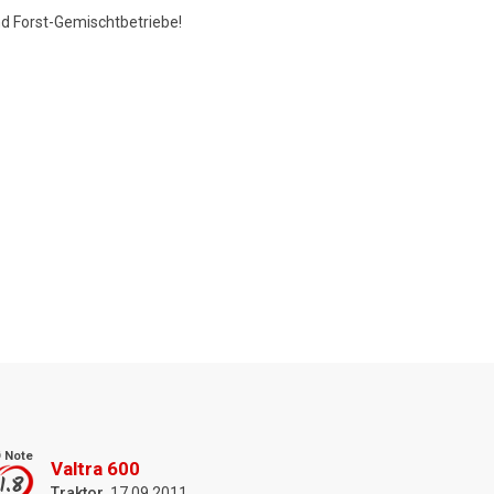
nd Forst-Gemischtbetriebe!
 Note
Valtra 600
1.8
Traktor
, 17.09.2011