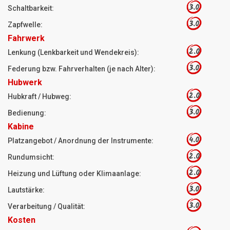
3.0
Schaltbarkeit:
3.0
Zapfwelle:
Fahrwerk
2.0
Lenkung (Lenkbarkeit und Wendekreis):
3.0
Federung bzw. Fahrverhalten (je nach Alter):
Hubwerk
2.0
Hubkraft / Hubweg:
3.0
Bedienung:
Kabine
4.0
Platzangebot / Anordnung der Instrumente:
2.0
Rundumsicht:
2.0
Heizung und Lüftung oder Klimaanlage:
3.0
Lautstärke:
3.0
Verarbeitung / Qualität:
Kosten