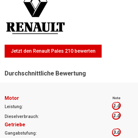
Motorsägen
Hoflader
Freischneider
Jetzt Bewerten
Jetzt den Renault Pales 210 bewerten
Durchschnittliche Bewertung
Motor
Note
2.0
Leistung:
2.0
Dieselverbrauch:
Getriebe
3.0
Gangabstufung: