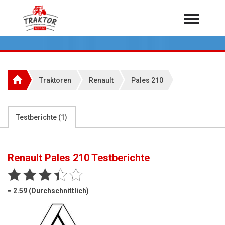
Home
Traktoren
Über 7.000 Testberichte
Traktoren
Renault
Pales 210
Mähdrescher
Feldhäcksler
aus der Landwirtschaft
Testberichte (
1
)
Rundballenpressen
Großpackenpressen
Renault Pales 210
Testberichte
Teleskoplader
Hoflader
= 2.59 (Durchschnittlich)
Radlader
Rasentraktoren