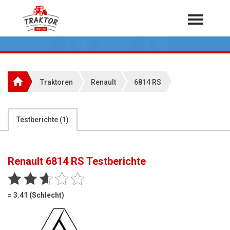
Home
Traktoren
Über 7.000 Testberichte
Traktoren
Renault
6814 RS
Mähdrescher
Feldhäcksler
aus der Landwirtschaft
Testberichte (
1
)
Rundballenpressen
Großpackenpressen
Renault 6814 RS
Testberichte
Teleskoplader
Hoflader
= 3.41 (Schlecht)
Radlader
Rasentraktoren