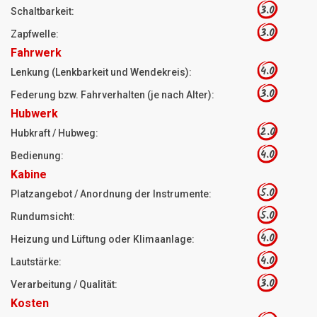
3.0
Schaltbarkeit:
3.0
Zapfwelle:
Fahrwerk
4.0
Lenkung (Lenkbarkeit und Wendekreis):
3.0
Federung bzw. Fahrverhalten (je nach Alter):
Hubwerk
2.0
Hubkraft / Hubweg:
4.0
Bedienung:
Kabine
5.0
Platzangebot / Anordnung der Instrumente:
5.0
Rundumsicht:
4.0
Heizung und Lüftung oder Klimaanlage:
4.0
Lautstärke:
3.0
Verarbeitung / Qualität:
Kosten