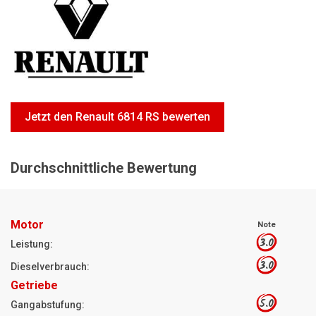
Motorsägen
Hoflader
Freischneider
Jetzt Bewerten
Jetzt den Renault 6814 RS bewerten
Durchschnittliche Bewertung
Motor
Note
3.0
Leistung:
3.0
Dieselverbrauch:
Getriebe
5.0
Gangabstufung: