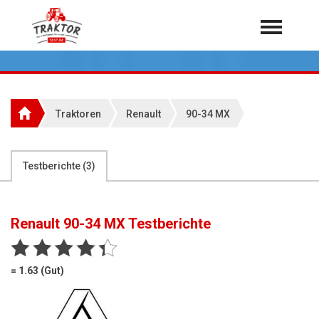
Home
Traktoren
Über 7.000 Testberichte
Traktoren
Renault
90-34 MX
Mähdrescher
Feldhäcksler
aus der Landwirtschaft
Testberichte (
3
)
Rundballenpressen
Großpackenpressen
Renault 90-34 MX
Testberichte
Teleskoplader
Hoflader
= 1.63 (Gut)
Radlader
Rasentraktoren