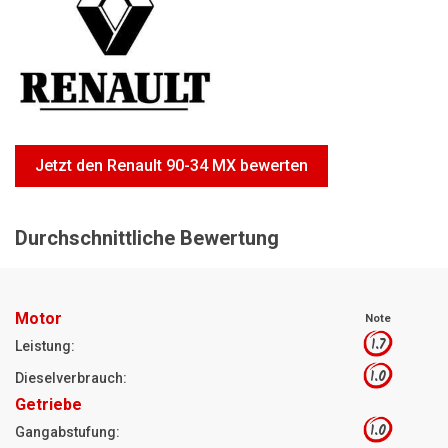
Motorsägen
Hoflader
Freischneider
Jetzt Bewerten
Jetzt den Renault 90-34 MX bewerten
Durchschnittliche Bewertung
Motor
Note
1.7
Leistung:
1.0
Dieselverbrauch:
Getriebe
1.0
Gangabstufung: