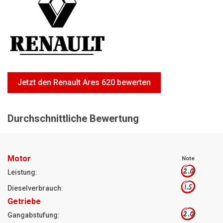
Motorsägen
Hoflader
Freischneider
Jetzt Bewerten
Jetzt den Renault Ares 620 bewerten
Durchschnittliche Bewertung
Motor
Note
2.0
Leistung:
1.5
Dieselverbrauch:
Getriebe
2.0
Gangabstufung: