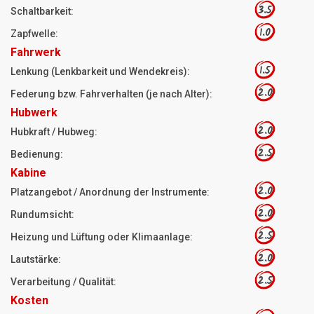
3.5
Schaltbarkeit:
1.0
Zapfwelle:
Fahrwerk
1.5
Lenkung (Lenkbarkeit und Wendekreis):
2.0
Federung bzw. Fahrverhalten (je nach Alter):
Hubwerk
2.0
Hubkraft / Hubweg:
2.5
Bedienung:
Kabine
2.0
Platzangebot / Anordnung der Instrumente:
2.0
Rundumsicht:
2.5
Heizung und Lüftung oder Klimaanlage:
2.0
Lautstärke:
2.5
Verarbeitung / Qualität:
Kosten