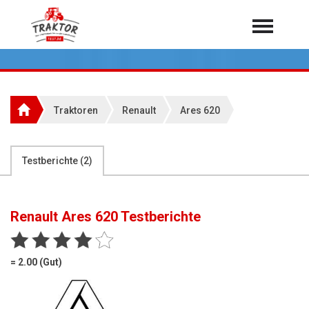
Home
Traktoren
Über 7.000 Testberichte
Traktoren
Renault
Ares 620
Mähdrescher
Feldhäcksler
aus der Landwirtschaft
Testberichte (
2
)
Rundballenpressen
Großpackenpressen
Renault Ares 620
Testberichte
Teleskoplader
Hoflader
= 2.00 (Gut)
Radlader
Rasentraktoren