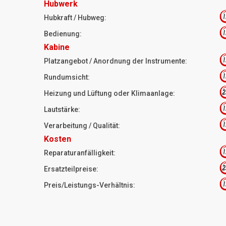
Hubwerk
1
Hubkraft / Hubweg:
1
Bedienung:
Kabine
1
Platzangebot / Anordnung der Instrumente:
1
Rundumsicht:
2
Heizung und Lüftung oder Klimaanlage:
1
Lautstärke:
1
Verarbeitung / Qualität:
Kosten
1
Reparaturanfälligkeit:
2
Ersatzteilpreise:
1
Preis/Leistungs-Verhältnis: