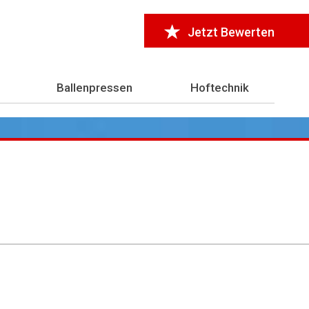
Jetzt Bewerten
Ballenpressen
Hoftechnik
r 7.000 Testberichte
aus der Landwirtschaft