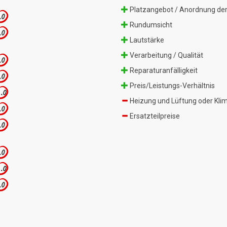
Platzangebot / Anordnung der
.0
Rundumsicht
.0
Lautstärke
Verarbeitung / Qualität
.0
Reparaturanfälligkeit
.0
Preis/Leistungs-Verhältnis
.0
Heizung und Lüftung oder Kli
.0
Ersatzteilpreise
.0
.0
.0
.0