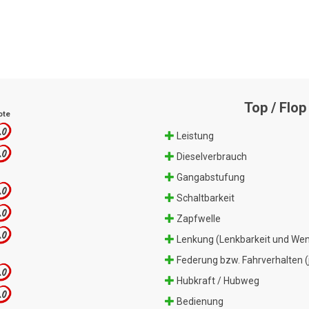
Top / Flop
ote
.0
Leistung
.0
Dieselverbrauch
Gangabstufung
.0
Schaltbarkeit
.0
Zapfwelle
.0
Lenkung (Lenkbarkeit und Wen
Federung bzw. Fahrverhalten (j
.0
Hubkraft / Hubweg
.0
Bedienung