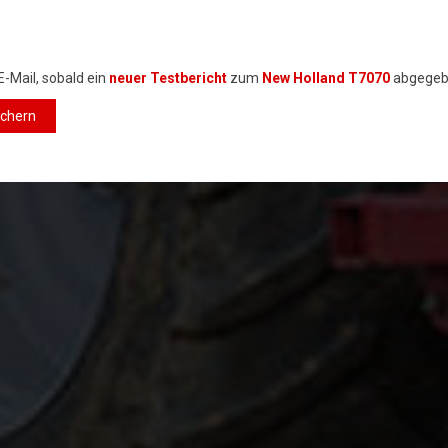
E-Mail, sobald ein
neuer Testbericht
zum
New Holland T7070
abgegeb
ichern