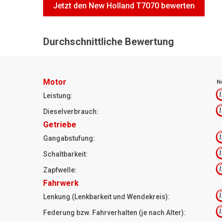
Jetzt den New Holland T7070 bewerten
Durchschnittliche Bewertung
Motor
N
1
Leistung:
1
Dieselverbrauch:
Getriebe
1
Gangabstufung:
1
Schaltbarkeit:
1
Zapfwelle:
Fahrwerk
1
Lenkung (Lenkbarkeit und Wendekreis):
1
Federung bzw. Fahrverhalten (je nach Alter):