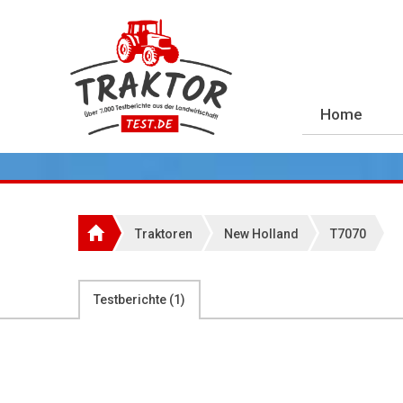
Home
Traktoren
New Holland
T7070
Testberichte (
1
)