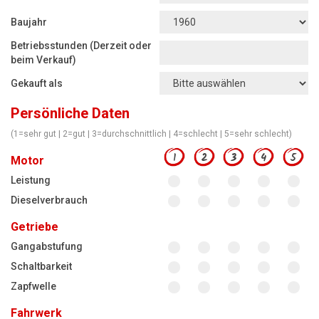
Motorsägen
Baujahr
Hoflader
Betriebsstunden (Derzeit oder
Freischneider
beim Verkauf)
Gekauft als
Jetzt Bewerten
Persönliche Daten
(1=sehr gut | 2=gut | 3=durchschnittlich | 4=schlecht | 5=sehr schlecht)
1
2
3
4
5
Motor
Leistung
Dieselverbrauch
Getriebe
Gangabstufung
Schaltbarkeit
Zapfwelle
Fahrwerk