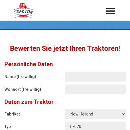
Home
Traktoren
Über 7.000 Testberichte
Bewerten Sie jetzt Ihren Traktoren!
Mähdrescher
Feldhäcksler
aus der Landwirtschaft
Persönliche Daten
Rundballenpressen
Name (freiwillig)
Großpackenpressen
Wohnort (freiwillig)
Teleskoplader
Daten zum Traktor
Hoflader
Radlader
Fabrikat
Rasentraktoren
Typ