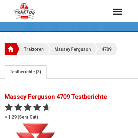
Home
Traktoren
Über 7.000 Testberichte
Traktoren
Massey Ferguson
4709
Mähdrescher
Feldhäcksler
aus der Landwirtschaft
Testberichte (
3
)
Rundballenpressen
Großpackenpressen
Massey Ferguson 4709
Testberichte
Teleskoplader
Hoflader
= 1.29 (Sehr Gut)
Radlader
Rasentraktoren