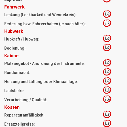
Fahrwerk
1.0
Lenkung (Lenkbarkeit und Wendekreis):
1.7
Federung bzw. Fahrverhalten (je nach Alter):
Hubwerk
1.0
Hubkraft / Hubweg:
1.0
Bedienung:
Kabine
1.0
Platzangebot / Anordnung der Instrumente:
1.0
Rundumsicht:
1.0
Heizung und Lüftung oder Klimaanlage:
1.3
Lautstärke:
2.0
Verarbeitung / Qualität:
Kosten
1.3
Reparaturanfälligkeit:
1.3
Ersatzteilpreise: