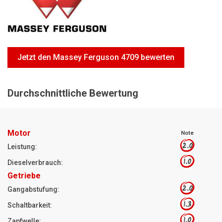
Motorsägen
Hoflader
Freischneider
Jetzt den Massey Ferguson 4709 bewerten
Jetzt Bewerten
Durchschnittliche Bewertung
Motor
Note
2.0
Leistung:
1.0
Dieselverbrauch:
Getriebe
2.0
Gangabstufung:
1.3
Schaltbarkeit:
1.0
Zapfwelle: