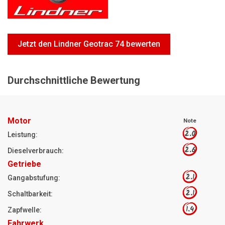
Motorsägen
Hoflader
Freischneider
Jetzt den Lindner Geotrac 74 bewerten
Jetzt Bewerten
Durchschnittliche Bewertung
Motor
Note
2.0
Leistung:
2.6
Dieselverbrauch:
Getriebe
2.1
Gangabstufung:
2.1
Schaltbarkeit:
1.4
Zapfwelle:
Fahrwerk