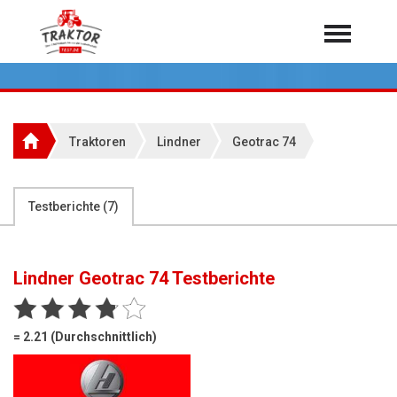
Home
Traktoren
Über 7.000 Testberichte
Traktoren
Lindner
Geotrac 74
Mähdrescher
Feldhäcksler
aus der Landwirtschaft
Testberichte (
7
)
Rundballenpressen
Großpackenpressen
Lindner Geotrac 74
Testberichte
Teleskoplader
Hoflader
= 2.21 (Durchschnittlich)
Radlader
Rasentraktoren