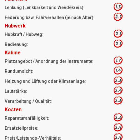
1.3
Lenkung (Lenkbarkeit und Wendekreis):
2.7
Federung bzw. Fahrverhalten (je nach Alter):
Hubwerk
2.1
Hubkraft / Hubweg:
2.1
Bedienung:
Kabine
1.7
Platzangebot / Anordnung der Instrumente:
1.4
Rundumsicht:
2.6
Heizung und Lüftung oder Klimaanlage:
2.4
Lautstärke:
2.6
Verarbeitung / Qualität:
Kosten
2.6
Reparaturanfälligkeit:
2.9
Ersatzteilpreise:
2.9
Preis/Leistungs-Verhältnis: