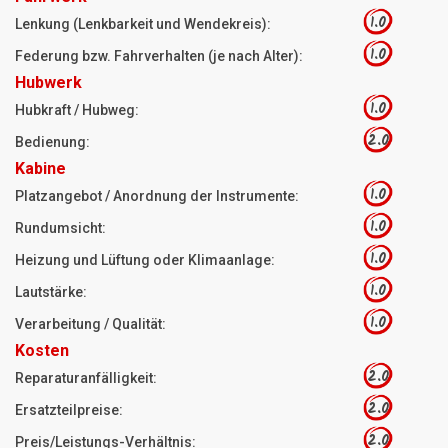
1.0
Lenkung (Lenkbarkeit und Wendekreis):
1.0
Federung bzw. Fahrverhalten (je nach Alter):
Hubwerk
1.0
Hubkraft / Hubweg:
2.0
Bedienung:
Kabine
1.0
Platzangebot / Anordnung der Instrumente:
1.0
Rundumsicht:
1.0
Heizung und Lüftung oder Klimaanlage:
1.0
Lautstärke:
1.0
Verarbeitung / Qualität:
Kosten
2.0
Reparaturanfälligkeit:
2.0
Ersatzteilpreise:
2.0
Preis/Leistungs-Verhältnis: