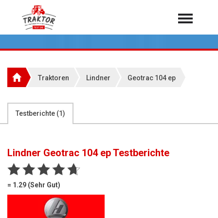
Home
Traktoren
Über 7.000 Testberichte
Traktoren
Lindner
Geotrac 104 ep
Mähdrescher
Feldhäcksler
aus der Landwirtschaft
Testberichte (
1
)
Rundballenpressen
Großpackenpressen
Lindner Geotrac 104 ep
Testberichte
Teleskoplader
Hoflader
= 1.29 (Sehr Gut)
Radlader
Rasentraktoren