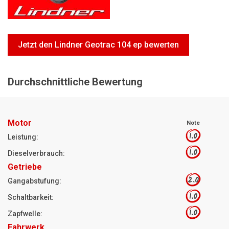
Motorsägen
Hoflader
Freischneider
Jetzt den Lindner Geotrac 104 ep bewerten
Jetzt Bewerten
Durchschnittliche Bewertung
Motor
Note
1.0
Leistung:
1.0
Dieselverbrauch:
Getriebe
2.0
Gangabstufung:
1.0
Schaltbarkeit:
1.0
Zapfwelle:
Fahrwerk