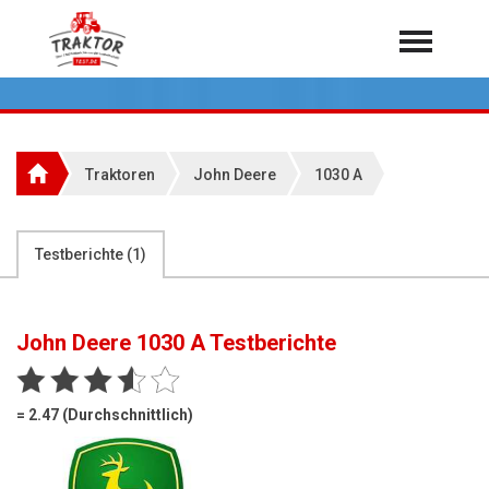
Home
Traktoren
Über 7.000 Testberichte
Traktoren
John Deere
1030 A
Mähdrescher
Feldhäcksler
aus der Landwirtschaft
Testberichte (
1
)
Rundballenpressen
Großpackenpressen
John Deere 1030 A
Testberichte
Teleskoplader
Hoflader
= 2.47 (Durchschnittlich)
Radlader
Rasentraktoren