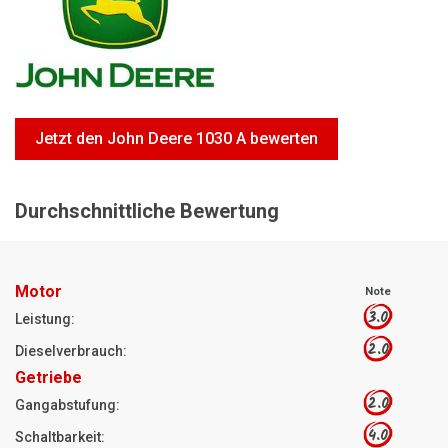
Motorsägen
Hoflader
Freischneider
Jetzt Bewerten
Jetzt den John Deere 1030 A bewerten
Durchschnittliche Bewertung
Motor
Note
3.0
Leistung:
2.0
Dieselverbrauch:
Getriebe
2.0
Gangabstufung:
4.0
Schaltbarkeit: