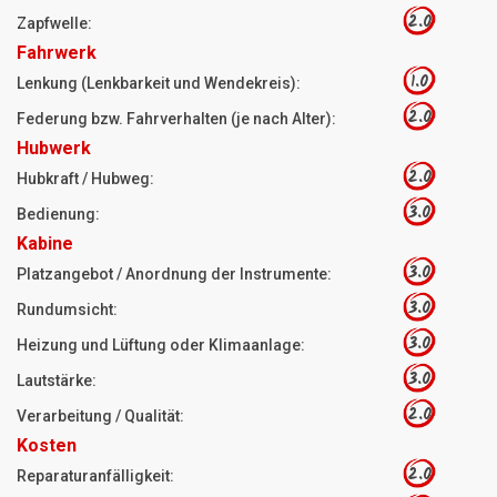
2.0
Zapfwelle:
Fahrwerk
1.0
Lenkung (Lenkbarkeit und Wendekreis):
2.0
Federung bzw. Fahrverhalten (je nach Alter):
Hubwerk
2.0
Hubkraft / Hubweg:
3.0
Bedienung:
Kabine
3.0
Platzangebot / Anordnung der Instrumente:
3.0
Rundumsicht:
3.0
Heizung und Lüftung oder Klimaanlage:
3.0
Lautstärke:
2.0
Verarbeitung / Qualität:
Kosten
2.0
Reparaturanfälligkeit: