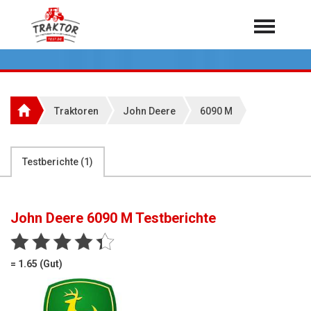
Home
Traktoren
Über 7.000 Testberichte
Traktoren
John Deere
6090 M
Mähdrescher
Feldhäcksler
aus der Landwirtschaft
Testberichte (
1
)
Rundballenpressen
Großpackenpressen
John Deere 6090 M
Testberichte
Teleskoplader
Hoflader
= 1.65 (Gut)
Radlader
Rasentraktoren