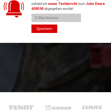
sobald ein
neuer Testbericht
zum
John Deere
6090 M
abgegeben wurde!
Speichern