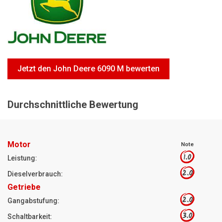
Motorsägen
Hoflader
Freischneider
Jetzt Bewerten
Jetzt den John Deere 6090 M bewerten
Durchschnittliche Bewertung
Motor
Note
1.0
Leistung:
2.0
Dieselverbrauch:
Getriebe
2.0
Gangabstufung:
3.0
Schaltbarkeit: