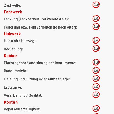
2.0
Zapfwelle:
Fahrwerk
1.0
Lenkung (Lenkbarkeit und Wendekreis):
2.0
Federung bzw. Fahrverhalten (je nach Alter):
Hubwerk
1.0
Hubkraft / Hubweg:
2.0
Bedienung:
Kabine
2.0
Platzangebot / Anordnung der Instrumente:
1.0
Rundumsicht:
1.0
Heizung und Lüftung oder Klimaanlage:
1.0
Lautstärke:
1.0
Verarbeitung / Qualität:
Kosten
1.0
Reparaturanfälligkeit: