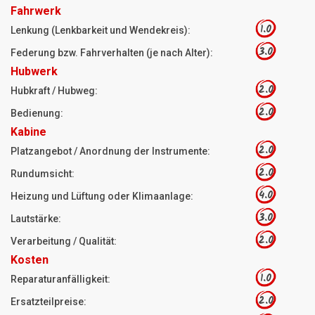
Fahrwerk
1.0
Lenkung (Lenkbarkeit und Wendekreis):
3.0
Federung bzw. Fahrverhalten (je nach Alter):
Hubwerk
2.0
Hubkraft / Hubweg:
2.0
Bedienung:
Kabine
2.0
Platzangebot / Anordnung der Instrumente:
2.0
Rundumsicht:
4.0
Heizung und Lüftung oder Klimaanlage:
3.0
Lautstärke:
2.0
Verarbeitung / Qualität:
Kosten
1.0
Reparaturanfälligkeit:
2.0
Ersatzteilpreise: