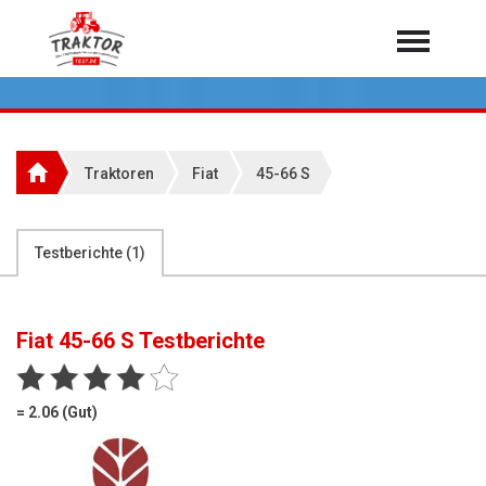
Home
Traktoren
Über 7.000 Testberichte
Traktoren
Fiat
45-66 S
Mähdrescher
Feldhäcksler
aus der Landwirtschaft
Testberichte (
1
)
Rundballenpressen
Großpackenpressen
Fiat 45-66 S
Testberichte
Teleskoplader
Hoflader
= 2.06 (Gut)
Radlader
Rasentraktoren