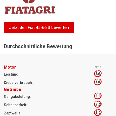
Motorsägen
Hoflader
Freischneider
Jetzt den Fiat 45-66 S bewerten
Jetzt Bewerten
Durchschnittliche Bewertung
Motor
Note
1.0
Leistung:
1.0
Dieselverbrauch:
Getriebe
3.0
Gangabstufung:
2.0
Schaltbarkeit:
3.0
Zapfwelle: