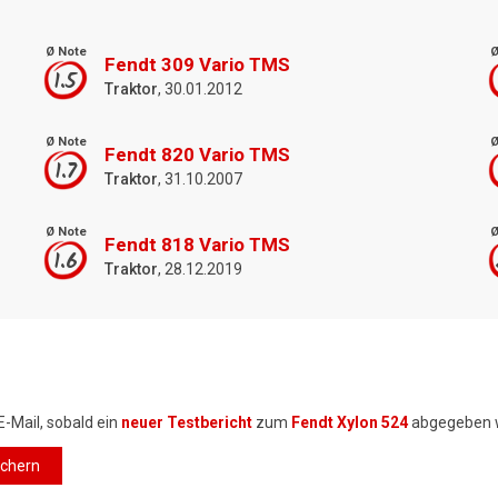
Ø Note
Ø
Fendt 309 Vario TMS
1.5
Traktor
, 30.01.2012
Ø Note
Ø
Fendt 820 Vario TMS
1.7
Traktor
, 31.10.2007
Ø Note
Ø
Fendt 818 Vario TMS
1.6
Traktor
, 28.12.2019
E-Mail, sobald ein
neuer Testbericht
zum
Fendt Xylon 524
abgegeben 
ichern