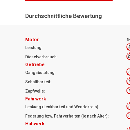
Durchschnittliche Bewertung
Motor
N
2
Leistung:
2
Dieselverbrauch:
Getriebe
1
Gangabstufung:
1
Schaltbarkeit:
1
Zapfwelle:
Fahrwerk
1
Lenkung (Lenkbarkeit und Wendekreis):
1
Federung bzw. Fahrverhalten (je nach Alter):
Hubwerk