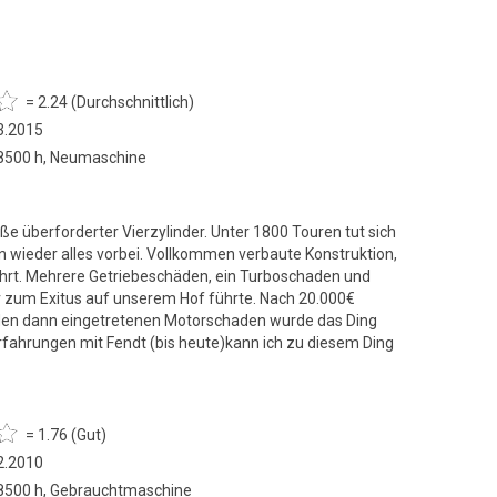
= 2.24 (Durchschnittlich)
3.2015
 8500 h, Neumaschine
e überforderter Vierzylinder. Unter 1800 Touren tut sich
on wieder alles vorbei. Vollkommen verbaute Konstruktion,
hrt. Mehrere Getriebeschäden, ein Turboschaden und
r zum Exitus auf unserem Hof führte. Nach 20.000€
 den dann eingetretenen Motorschaden wurde das Ding
rfahrungen mit Fendt (bis heute)kann ich zu diesem Ding
= 1.76 (Gut)
2.2010
 8500 h, Gebrauchtmaschine