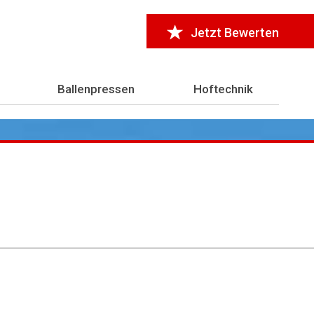
Jetzt Bewerten
Ballenpressen
Hoftechnik
r 7.000 Testberichte
aus der Landwirtschaft