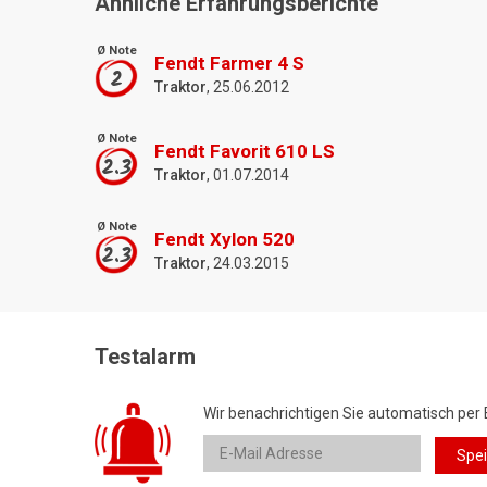
Ähnliche Erfahrungsberichte
Ø Note
Fendt Farmer 4 S
2
Traktor
, 25.06.2012
Ø Note
Fendt Favorit 610 LS
2.3
Traktor
, 01.07.2014
Ø Note
Fendt Xylon 520
2.3
Traktor
, 24.03.2015
Testalarm
Wir benachrichtigen Sie automatisch per 
Spe