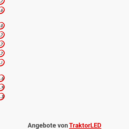
.7
.6
.0
.7
.7
.7
.1
.6
.9
.3
Angebote von
TraktorLED