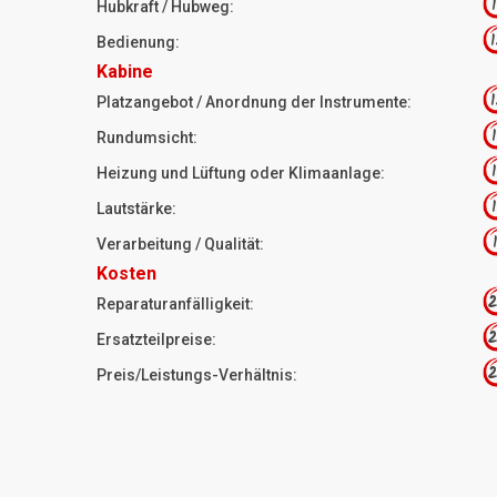
1
Hubkraft / Hubweg:
1
Bedienung:
Kabine
1
Platzangebot / Anordnung der Instrumente:
1
Rundumsicht:
1
Heizung und Lüftung oder Klimaanlage:
1
Lautstärke:
1
Verarbeitung / Qualität:
Kosten
2
Reparaturanfälligkeit:
2
Ersatzteilpreise:
2
Preis/Leistungs-Verhältnis: