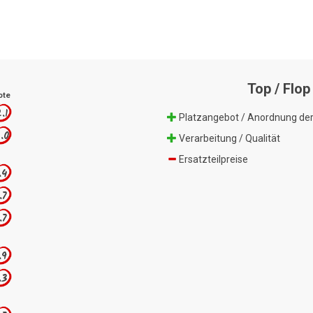
Top / Flop
ote
.1
Platzangebot / Anordnung der
.0
Verarbeitung / Qualität
Ersatzteilpreise
.4
.7
.7
.9
.3