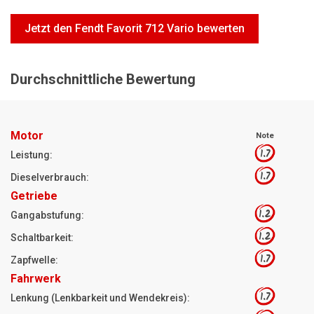
Motorsägen
Jetzt den Fendt Favorit 712 Vario bewerten
Hoflader
Freischneider
Durchschnittliche Bewertung
Jetzt Bewerten
Motor
Note
1.7
Leistung:
1.7
Dieselverbrauch:
Getriebe
1.2
Gangabstufung:
1.2
Schaltbarkeit:
1.7
Zapfwelle:
Fahrwerk
1.7
Lenkung (Lenkbarkeit und Wendekreis):