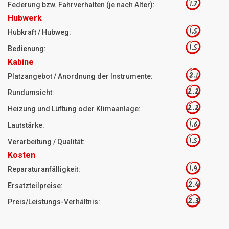
1.7
Federung bzw. Fahrverhalten (je nach Alter):
Hubwerk
1.5
Hubkraft / Hubweg:
1.5
Bedienung:
Kabine
2.1
Platzangebot / Anordnung der Instrumente:
2.2
Rundumsicht:
2.2
Heizung und Lüftung oder Klimaanlage:
1.6
Lautstärke:
1.5
Verarbeitung / Qualität:
Kosten
1.4
Reparaturanfälligkeit:
2.4
Ersatzteilpreise:
2.3
Preis/Leistungs-Verhältnis: