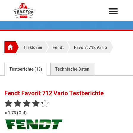
Home
Traktoren
Über 7.000 Testberichte
Traktoren
Fendt
Favorit 712 Vario
Mähdrescher
Feldhäcksler
aus der Landwirtschaft
Testberichte (
13
)
Technische Daten
Rundballenpressen
Großpackenpressen
Fendt Favorit 712 Vario
Testberichte
Teleskoplader
Hoflader
= 1.73 (Gut)
Radlader
Rasentraktoren