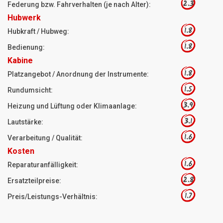
2.3
Federung bzw. Fahrverhalten (je nach Alter):
Hubwerk
1.8
Hubkraft / Hubweg:
1.8
Bedienung:
Kabine
1.8
Platzangebot / Anordnung der Instrumente:
1.5
Rundumsicht:
3.9
Heizung und Lüftung oder Klimaanlage:
3.1
Lautstärke:
1.6
Verarbeitung / Qualität:
Kosten
1.6
Reparaturanfälligkeit:
2.8
Ersatzteilpreise:
1.7
Preis/Leistungs-Verhältnis: