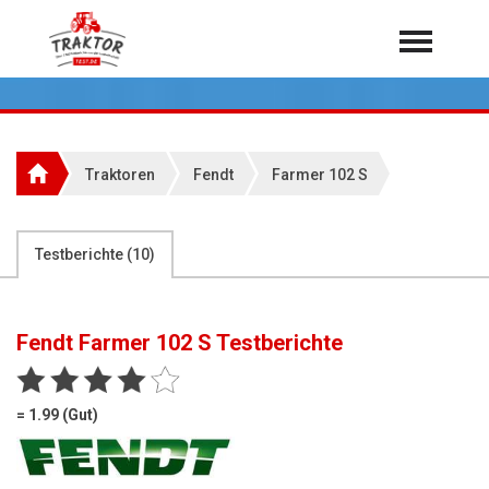
Home
Traktoren
Über 7.000 Testberichte
Traktoren
Fendt
Farmer 102 S
Mähdrescher
Feldhäcksler
aus der Landwirtschaft
Testberichte (
10
)
Rundballenpressen
Großpackenpressen
Fendt Farmer 102 S
Testberichte
Teleskoplader
Hoflader
= 1.99 (Gut)
Radlader
Rasentraktoren