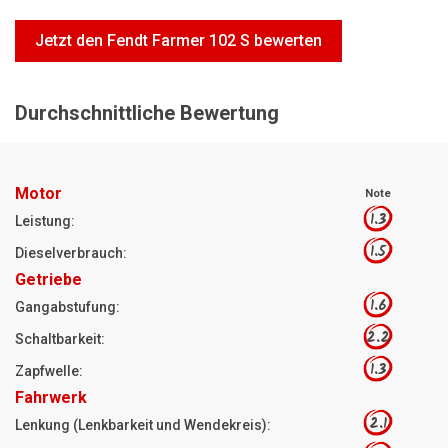
Motorsägen
Jetzt den Fendt Farmer 102 S bewerten
Hoflader
Freischneider
Durchschnittliche Bewertung
Jetzt Bewerten
Motor
Note
1.3
Leistung:
1.5
Dieselverbrauch:
Getriebe
1.6
Gangabstufung:
2.2
Schaltbarkeit:
1.3
Zapfwelle:
Fahrwerk
2.1
Lenkung (Lenkbarkeit und Wendekreis):