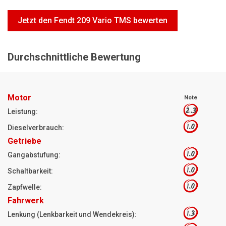
Motorsägen
Jetzt den Fendt 209 Vario TMS bewerten
Hoflader
Freischneider
Durchschnittliche Bewertung
Jetzt Bewerten
Motor
Note
2.3
Leistung:
1.0
Dieselverbrauch:
Getriebe
1.0
Gangabstufung:
1.0
Schaltbarkeit:
1.0
Zapfwelle:
Fahrwerk
1.3
Lenkung (Lenkbarkeit und Wendekreis):