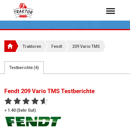
Home
Traktoren
Über 7.000 Testberichte
Traktoren
Fendt
209 Vario TMS
Mähdrescher
Feldhäcksler
aus der Landwirtschaft
Testberichte (
4
)
Rundballenpressen
Großpackenpressen
Fendt 209 Vario TMS
Testberichte
Teleskoplader
Hoflader
= 1.40 (Sehr Gut)
Radlader
Rasentraktoren