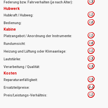
1.3
Federung bzw. Fahrverhalten (je nach Alter):
Hubwerk
1.5
Hubkraft / Hubweg:
1.0
Bedienung:
Kabine
1.5
Platzangebot / Anordnung der Instrumente:
1.8
Rundumsicht:
1.5
Heizung und Lüftung oder Klimaanlage:
1.3
Lautstärke:
1.3
Verarbeitung / Qualität:
Kosten
1.3
Reparaturanfälligkeit:
2.5
Ersatzteilpreise:
1.5
Preis/Leistungs-Verhältnis: