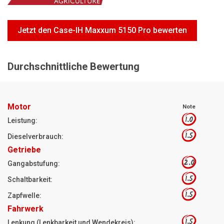
Motorsägen
Hoflader
Jetzt den Case-IH Maxxum 5150 Pro bewerten
Freischneider
Jetzt Bewerten
Durchschnittliche Bewertung
Motor
Note
1.0
Leistung:
1.5
Dieselverbrauch:
Getriebe
2.0
Gangabstufung:
1.5
Schaltbarkeit:
1.5
Zapfwelle:
Fahrwerk
1.5
Lenkung (Lenkbarkeit und Wendekreis):