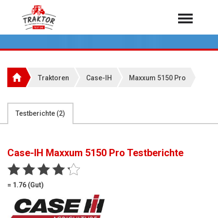
Home
Traktoren
Über 7.000 Testberichte
Traktoren
Case-IH
Maxxum 5150 Pro
Mähdrescher
Feldhäcksler
aus der Landwirtschaft
Testberichte (
2
)
Rundballenpressen
Großpackenpressen
Case-IH Maxxum 5150 Pro
Testberichte
Teleskoplader
Hoflader
= 1.76 (Gut)
Radlader
Rasentraktoren