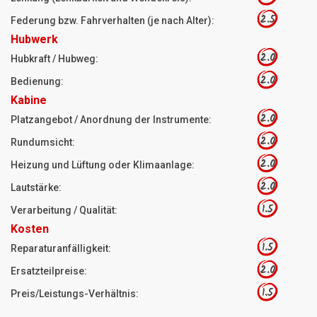
2.5
Federung bzw. Fahrverhalten (je nach Alter):
Hubwerk
2.0
Hubkraft / Hubweg:
2.0
Bedienung:
Kabine
2.0
Platzangebot / Anordnung der Instrumente:
2.0
Rundumsicht:
2.0
Heizung und Lüftung oder Klimaanlage:
2.0
Lautstärke:
1.5
Verarbeitung / Qualität:
Kosten
1.5
Reparaturanfälligkeit:
2.0
Ersatzteilpreise:
1.5
Preis/Leistungs-Verhältnis: