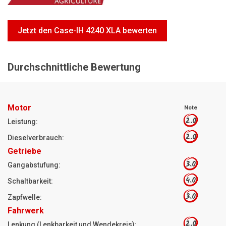
Motorsägen
Hoflader
Jetzt den Case-IH 4240 XLA bewerten
Freischneider
Jetzt Bewerten
Durchschnittliche Bewertung
Motor
Note
2.0
Leistung:
2.0
Dieselverbrauch:
Getriebe
3.0
Gangabstufung:
4.0
Schaltbarkeit:
3.0
Zapfwelle:
Fahrwerk
2.0
Lenkung (Lenkbarkeit und Wendekreis):