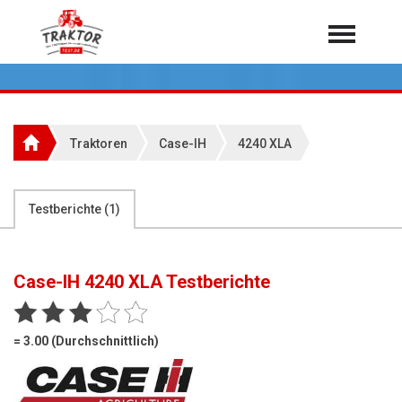
Home
Traktoren
Über 7.000 Testberichte
Traktoren
Case-IH
4240 XLA
Mähdrescher
Feldhäcksler
aus der Landwirtschaft
Testberichte (
1
)
Rundballenpressen
Großpackenpressen
Case-IH 4240 XLA
Testberichte
Teleskoplader
Hoflader
= 3.00 (Durchschnittlich)
Radlader
Rasentraktoren