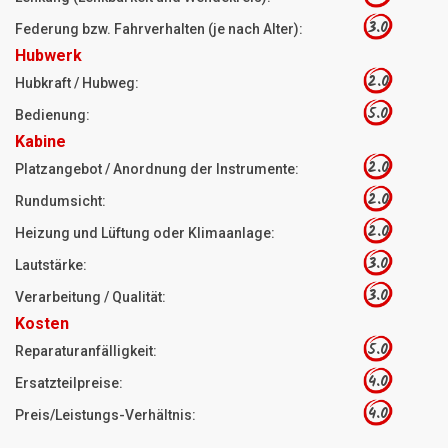
3.0
Federung bzw. Fahrverhalten (je nach Alter):
Hubwerk
2.0
Hubkraft / Hubweg:
5.0
Bedienung:
Kabine
2.0
Platzangebot / Anordnung der Instrumente:
2.0
Rundumsicht:
2.0
Heizung und Lüftung oder Klimaanlage:
3.0
Lautstärke:
3.0
Verarbeitung / Qualität:
Kosten
5.0
Reparaturanfälligkeit:
4.0
Ersatzteilpreise:
4.0
Preis/Leistungs-Verhältnis: