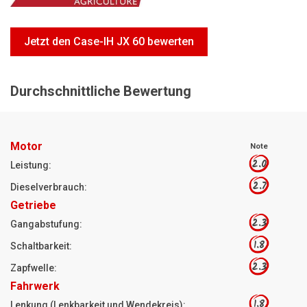
Motorsägen
Hoflader
Jetzt den Case-IH JX 60 bewerten
Freischneider
Jetzt Bewerten
Durchschnittliche Bewertung
Motor
Note
2.0
Leistung:
2.7
Dieselverbrauch:
Getriebe
2.3
Gangabstufung:
1.8
Schaltbarkeit:
2.3
Zapfwelle:
Fahrwerk
1.8
Lenkung (Lenkbarkeit und Wendekreis):