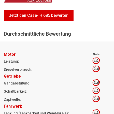
Motorsägen
Hoflader
Jetzt den Case-IH 685 bewerten
Freischneider
Jetzt Bewerten
Durchschnittliche Bewertung
Motor
Note
1.0
Leistung:
2.0
Dieselverbrauch:
Getriebe
2.0
Gangabstufung:
1.5
Schaltbarkeit:
2.0
Zapfwelle:
Fahrwerk
1.5
Lenkung (Lenkbarkeit und Wendekreis):