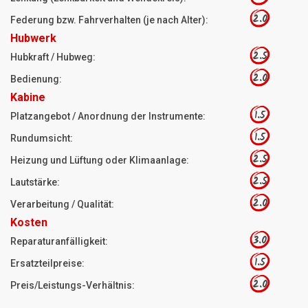
2.0
Federung bzw. Fahrverhalten (je nach Alter):
Hubwerk
2.5
Hubkraft / Hubweg:
2.0
Bedienung:
Kabine
1.5
Platzangebot / Anordnung der Instrumente:
1.5
Rundumsicht:
2.5
Heizung und Lüftung oder Klimaanlage:
2.5
Lautstärke:
2.0
Verarbeitung / Qualität:
Kosten
3.0
Reparaturanfälligkeit:
1.5
Ersatzteilpreise:
2.0
Preis/Leistungs-Verhältnis: