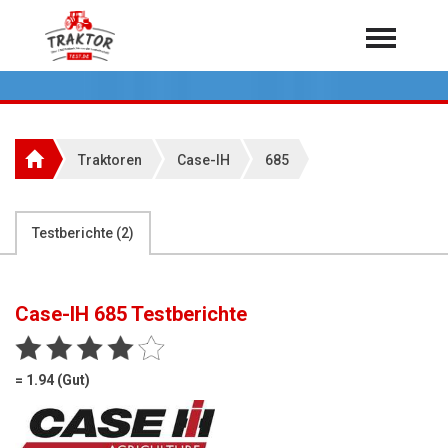
Home
Traktoren
Über 7.000 Testberichte
Traktoren
Case-IH
685
Mähdrescher
Feldhäcksler
aus der Landwirtschaft
Testberichte (
2
)
Rundballenpressen
Großpackenpressen
Case-IH 685
Testberichte
Teleskoplader
Hoflader
= 1.94 (Gut)
Radlader
Rasentraktoren