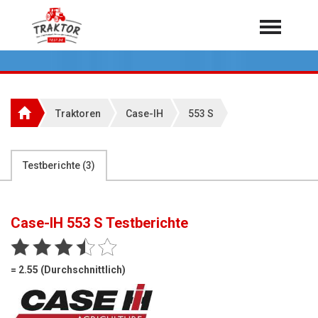
Home
Traktoren
Über 7.000 Testberichte
Traktoren
Case-IH
553 S
Mähdrescher
Feldhäcksler
aus der Landwirtschaft
Testberichte (
3
)
Rundballenpressen
Großpackenpressen
Case-IH 553 S
Testberichte
Teleskoplader
Hoflader
= 2.55 (Durchschnittlich)
Radlader
Rasentraktoren