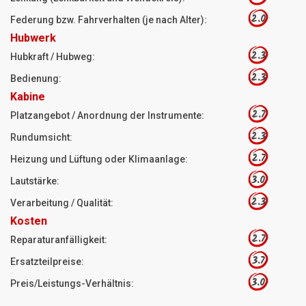
2.0
Federung bzw. Fahrverhalten (je nach Alter):
Hubwerk
2.3
Hubkraft / Hubweg:
2.3
Bedienung:
Kabine
2.7
Platzangebot / Anordnung der Instrumente:
2.3
Rundumsicht:
2.7
Heizung und Lüftung oder Klimaanlage:
3.0
Lautstärke:
2.3
Verarbeitung / Qualität:
Kosten
2.7
Reparaturanfälligkeit:
3.7
Ersatzteilpreise:
3.0
Preis/Leistungs-Verhältnis: