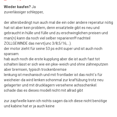
Wieder kaufen?
Ja
zuverlässiger schlepper,
der altersbedingt nun auch mal die ein oder andere reperatur nötig
hat-ist aber kein problem, denn ersatzteile gibt es neu und
gebraucht in hülle und fülle und zu erschwinglichen preisen und
man(n) kann da noch viel selber reparieren!!! nachteil
ZOLLGEWINDE das nervt(unc 3/8;5/16;...).
der motor zieht für seine 53 ps echt super und ist auch noch
sparsam.
hab auch noch die erste kupplung aber die ist auch fast tot
schalten lässt er sich wie ein pkw-weich und ohne zähneputzen
aber bremsen, typisch trockenbremse
lenkung ist mechanisch und mit frontlader ist das nicht´s für
weicheier-da wird lenken schonmal zur kraftübung trotz neu
gelagerter und mit drucklagern versehene achsschenkel.
schade das es dieses modell nicht mit allrad gibt
zur zapfwelle kann ich nichts sagen da ich diese nicht benötige
und kabine hat er ja auch keine