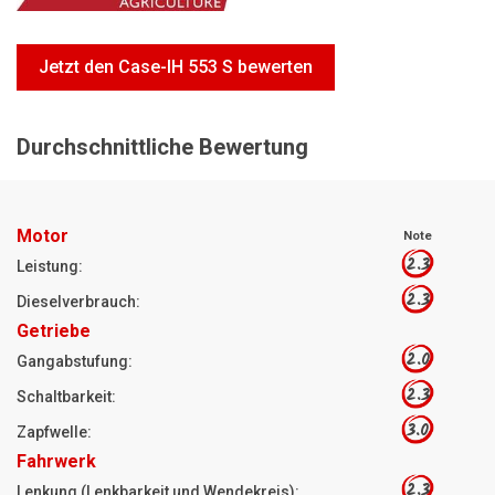
Motorsägen
Hoflader
Jetzt den Case-IH 553 S bewerten
Freischneider
Jetzt Bewerten
Durchschnittliche Bewertung
Motor
Note
2.3
Leistung:
2.3
Dieselverbrauch:
Getriebe
2.0
Gangabstufung:
2.3
Schaltbarkeit:
3.0
Zapfwelle:
Fahrwerk
2.3
Lenkung (Lenkbarkeit und Wendekreis):