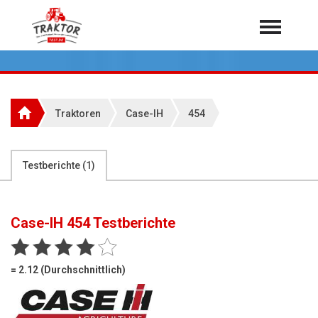
Home
Traktoren
Über 7.000 Testberichte
Traktoren
Case-IH
454
Mähdrescher
Feldhäcksler
aus der Landwirtschaft
Testberichte (
1
)
Rundballenpressen
Großpackenpressen
Case-IH 454
Testberichte
Teleskoplader
Hoflader
= 2.12 (Durchschnittlich)
Radlader
Rasentraktoren