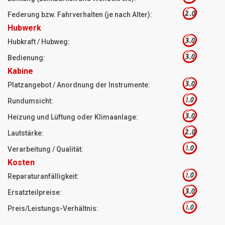
2.0
Federung bzw. Fahrverhalten (je nach Alter):
Hubwerk
3.0
Hubkraft / Hubweg:
3.0
Bedienung:
Kabine
3.0
Platzangebot / Anordnung der Instrumente:
1.0
Rundumsicht:
3.0
Heizung und Lüftung oder Klimaanlage:
2.0
Lautstärke:
1.0
Verarbeitung / Qualität:
Kosten
1.0
Reparaturanfälligkeit:
3.0
Ersatzteilpreise:
1.0
Preis/Leistungs-Verhältnis: