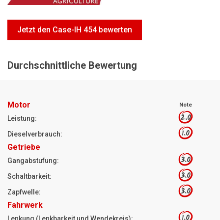
Motorsägen
Hoflader
Jetzt den Case-IH 454 bewerten
Freischneider
Jetzt Bewerten
Durchschnittliche Bewertung
Motor
Note
2.0
Leistung:
1.0
Dieselverbrauch:
Getriebe
3.0
Gangabstufung:
3.0
Schaltbarkeit:
3.0
Zapfwelle:
Fahrwerk
1.0
Lenkung (Lenkbarkeit und Wendekreis):