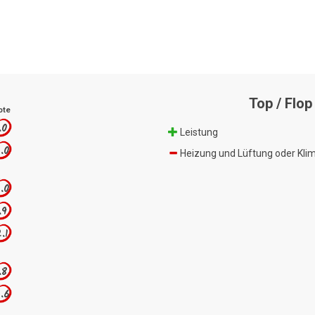
Top / Flop
ote
.0
Leistung
.0
Heizung und Lüftung oder Kli
.0
.9
.1
.8
.6