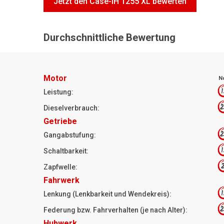
Jetzt den Case-IH 1255 XL bewerten
Durchschnittliche Bewertung
Motor
N
1
Leistung:
2
Dieselverbrauch:
Getriebe
2
Gangabstufung:
1
Schaltbarkeit:
2
Zapfwelle:
Fahrwerk
1
Lenkung (Lenkbarkeit und Wendekreis):
2
Federung bzw. Fahrverhalten (je nach Alter):
Hubwerk