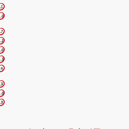
.5
.0
.7
.2
.0
.3
.4
.3
.0
.3