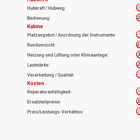
1
Hubkraft / Hubweg:
2
Bedienung:
Kabine
1
Platzangebot / Anordnung der Instrumente:
2
Rundumsicht:
3
Heizung und Lüftung oder Klimaanlage:
2
Lautstärke:
1
Verarbeitung / Qualität:
Kosten
1
Reparaturanfälligkeit:
2
Ersatzteilpreise:
1
Preis/Leistungs-Verhältnis: