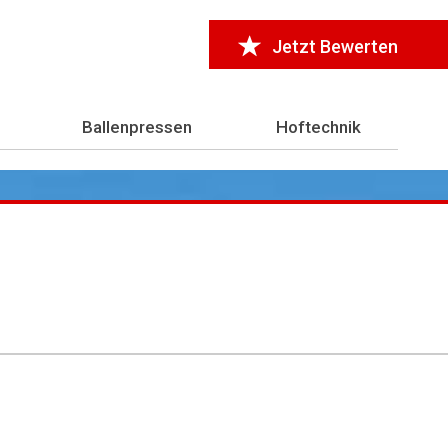
Jetzt Bewerten
Ballenpressen
Hoftechnik
r 7.000 Testberichte
aus der Landwirtschaft