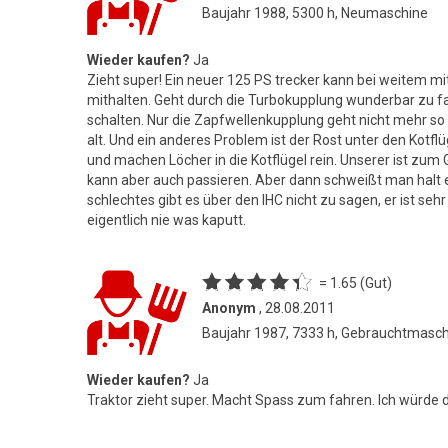
Baujahr 1988, 5300 h, Neumaschine
Wieder kaufen?
Ja
Zieht super! Ein neuer 125 PS trecker kann bei weitem m
mithalten. Geht durch die Turbokupplung wunderbar zu f
schalten. Nur die Zapfwellenkupplung geht nicht mehr so 
alt. Und ein anderes Problem ist der Rost unter den Kotfl
und machen Löcher in die Kotflügel rein. Unserer ist zum 
kann aber auch passieren. Aber dann schweißt man halt ei
schlechtes gibt es über den IHC nicht zu sagen, er ist seh
eigentlich nie was kaputt.
= 1.65 (Gut)
Anonym
, 28.08.2011
Baujahr 1987, 7333 h, Gebrauchtmasc
Wieder kaufen?
Ja
Traktor zieht super. Macht Spass zum fahren. Ich würde 