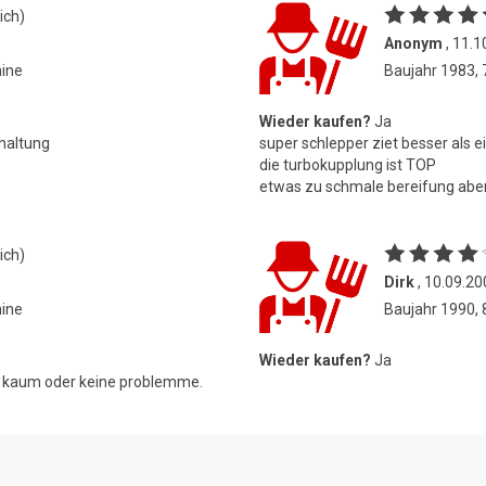
ich)
Anonym
, 11.1
hine
Baujahr 1983,
Wieder kaufen?
Ja
chaltung
super schlepper ziet besser als e
die turbokupplung ist TOP
etwas zu schmale bereifung abe
ich)
Dirk
, 10.09.20
hine
Baujahr 1990,
Wieder kaufen?
Ja
 es kaum oder keine problemme.