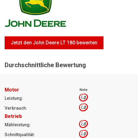
Motorsägen
Hoflader
Freischneider
Jetzt Bewerten
Jetzt den John Deere LT 180 bewerten
Durchschnittliche Bewertung
Motor
Note
1.0
Leistung:
1.0
Verbrauch:
Betrieb
1.0
Mähleistung:
1.0
Schnittqualität: