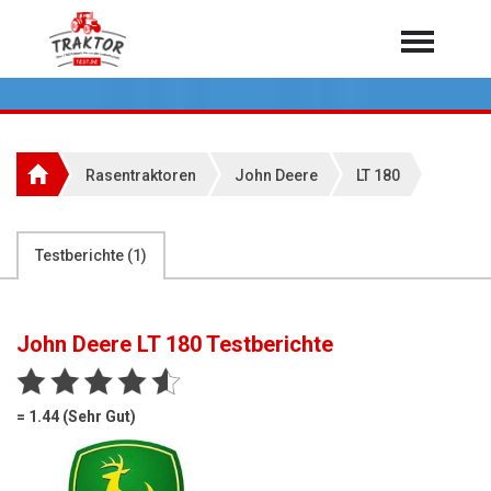
Home
Traktoren
Über 7.000 Testberichte
Rasentraktoren
John Deere
LT 180
Mähdrescher
Feldhäcksler
aus der Landwirtschaft
Testberichte (
1
)
Rundballenpressen
Großpackenpressen
John Deere LT 180
Testberichte
Teleskoplader
Hoflader
= 1.44 (Sehr Gut)
Radlader
Rasentraktoren