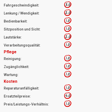
3.0
Fahrgeschwindigkeit:
2.0
Lenkung / Wendigkeit:
1.0
Bedienbarkeit:
1.0
Sitzposition und Sicht:
2.0
Lautstärke:
1.0
Verarbeitungsqualität:
Pflege
1.0
Reinigung:
1.0
Zugänglichkeit:
1.0
Wartung:
Kosten
1.0
Reparaturanfälligkeit:
4.0
Ersatzteilpreise:
1.0
Preis/Leistungs-Verhältnis: