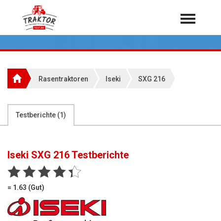
Home
Traktoren
Über 7.000 Testberichte
Rasentraktoren
Iseki
SXG 216
Mähdrescher
Feldhäcksler
aus der Landwirtschaft
Testberichte (
1
)
Rundballenpressen
Großpackenpressen
Iseki SXG 216
Testberichte
Teleskoplader
Hoflader
= 1.63 (Gut)
Radlader
Rasentraktoren