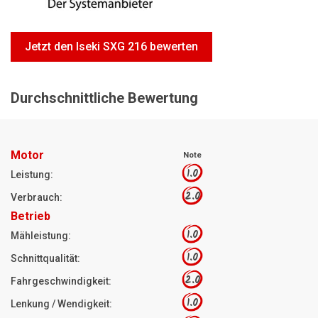
Motorsägen
Hoflader
Jetzt den Iseki SXG 216 bewerten
Freischneider
Jetzt Bewerten
Durchschnittliche Bewertung
Motor
Note
1.0
Leistung:
2.0
Verbrauch:
Betrieb
1.0
Mähleistung:
1.0
Schnittqualität:
2.0
Fahrgeschwindigkeit:
1.0
Lenkung / Wendigkeit: