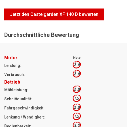
Motorsägen
Hoflader
Jetzt den Castelgarden XF 140 D bewerten
Freischneider
Jetzt Bewerten
Durchschnittliche Bewertung
Motor
Note
2.0
Leistung:
2.0
Verbrauch:
Betrieb
2.0
Mähleistung:
1.5
Schnittqualität:
2.0
Fahrgeschwindigkeit:
1.5
Lenkung / Wendigkeit:
3.0
Bedienbarkeit: