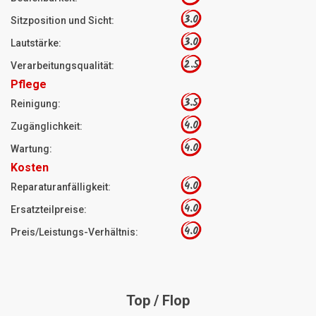
3.0
Sitzposition und Sicht:
3.0
Lautstärke:
2.5
Verarbeitungsqualität:
Pflege
3.5
Reinigung:
4.0
Zugänglichkeit:
4.0
Wartung:
Kosten
4.0
Reparaturanfälligkeit:
4.0
Ersatzteilpreise:
4.0
Preis/Leistungs-Verhältnis:
Top / Flop