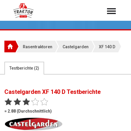
Home
Traktoren
Über 7.000 Testberichte
Rasentraktoren
Castelgarden
XF 140 D
Mähdrescher
Feldhäcksler
aus der Landwirtschaft
Testberichte (
2
)
Rundballenpressen
Großpackenpressen
Castelgarden XF 140 D
Testberichte
Teleskoplader
Hoflader
= 2.88 (Durchschnittlich)
Radlader
Rasentraktoren