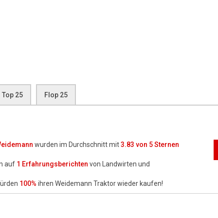
Top 25
Flop 25
eidemann
wurden im Durchschnitt mit
3.83
von 5 Sternen
n auf
1
Erfahrungsberichten
von Landwirten und
würden
100%
ihren Weidemann Traktor wieder kaufen!