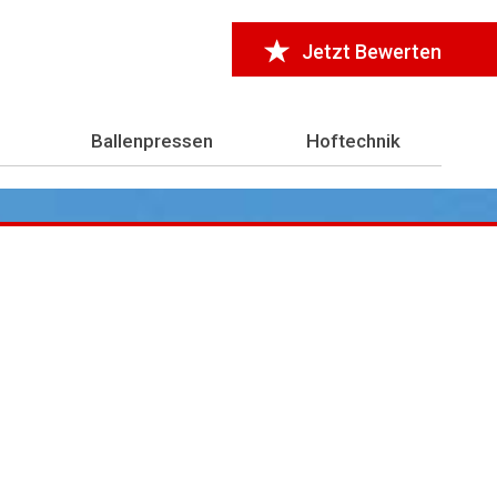
Jetzt Bewerten
Ballenpressen
Hoftechnik
r 7.000 Testberichte
aus der Landwirtschaft