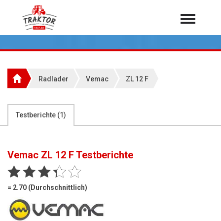
Home
Traktoren
Über 7.000 Testberichte
Radlader
Vemac
ZL 12 F
Mähdrescher
Feldhäcksler
aus der Landwirtschaft
Testberichte (
1
)
Rundballenpressen
Großpackenpressen
Vemac ZL 12 F
Testberichte
Teleskoplader
Hoflader
= 2.70 (Durchschnittlich)
Radlader
Rasentraktoren