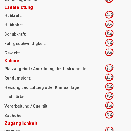
Ladeleistung
2.0
Hubkraft:
3.0
Hubhöhe:
3.0
Schubkraft:
3.0
Fahrgeschwindigkeit:
3.0
Gewicht:
Kabine
2.0
Platzangebot / Anordnung der Instrumente:
2.0
Rundumsicht:
3.0
Heizung und Lüftung oder Klimaanlage:
4.0
Lautstärke:
5.0
Verarbeitung / Qualität:
3.0
Bauhöhe:
Zugänglichkeit
2.0