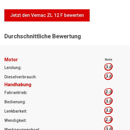
Motorsägen
Hoflader
Jetzt den Vemac ZL 12 F bewerten
Freischneider
Jetzt Bewerten
Durchschnittliche Bewertung
Motor
Note
3.0
Leistung:
3.0
Dieselverbrauch:
Handhabung
2.0
Fahrantrieb:
3.0
Bedienung:
3.0
Lenkbarkeit:
2.0
Wendigkeit:
3.0
Werkzeugwechsel: