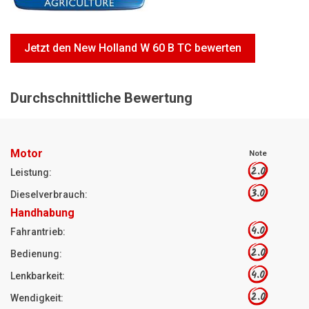
Motorsägen
Hoflader
Jetzt den New Holland W 60 B TC bewerten
Freischneider
Jetzt Bewerten
Durchschnittliche Bewertung
Motor
Note
2.0
Leistung:
3.0
Dieselverbrauch:
Handhabung
4.0
Fahrantrieb:
2.0
Bedienung:
4.0
Lenkbarkeit:
2.0
Wendigkeit: