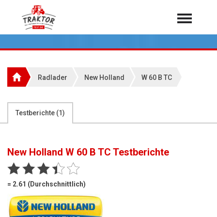
Home
Traktoren
Über 7.000 Testberichte
Radlader
New Holland
W 60 B TC
Mähdrescher
Feldhäcksler
aus der Landwirtschaft
Testberichte (
1
)
Rundballenpressen
Großpackenpressen
New Holland W 60 B TC
Testberichte
Teleskoplader
Hoflader
= 2.61 (Durchschnittlich)
Radlader
Rasentraktoren