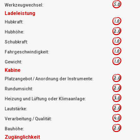
5.0
Werkzeugwechsel:
Ladeleistung
1.0
Hubkraft:
2.0
Hubhöhe:
1.0
Schubkraft:
1.0
Fahrgeschwindigkeit:
1.0
Gewicht:
Kabine
2.0
Platzangebot / Anordnung der Instrumente:
2.0
Rundumsicht:
3.0
Heizung und Lüftung oder Klimaanlage:
2.0
Lautstärke:
4.0
Verarbeitung / Qualität:
2.0
Bauhöhe:
Zugänglichkeit