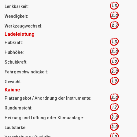
1.3
Lenkbarkeit:
2.0
Wendigkeit:
2.7
Werkzeugwechsel:
Ladeleistung
1.3
Hubkraft:
2.0
Hubhöhe:
1.0
Schubkraft:
2.0
Fahrgeschwindigkeit:
1.0
Gewicht:
Kabine
2.0
Platzangebot / Anordnung der Instrumente:
1.7
Rundumsicht:
2.0
Heizung und Lüftung oder Klimaanlage:
2.0
Lautstärke:
1.0