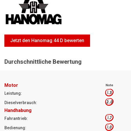
Motorsägen
Hoflader
Freischneider
Jetzt Bewerten
Jetzt den Hanomag 44 D bewerten
Durchschnittliche Bewertung
Motor
Note
1.3
Leistung:
2.0
Dieselverbrauch:
Handhabung
1.7
Fahrantrieb:
1.0
Bedienung: