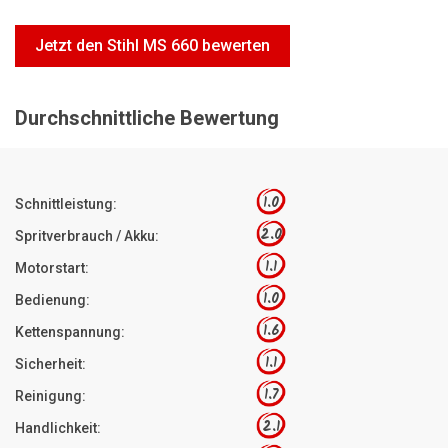
Motorsägen
Jetzt den Stihl MS 660 bewerten
Hoflader
Freischneider
Durchschnittliche Bewertung
Jetzt Bewerten
1.0
Schnittleistung:
2.0
Spritverbrauch / Akku:
1.1
Motorstart:
1.0
Bedienung:
1.6
Kettenspannung:
1.1
Sicherheit:
1.7
Reinigung:
2.1
Handlichkeit: