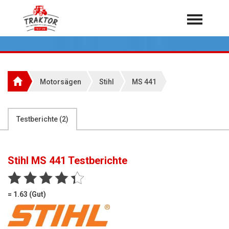
Home
Traktoren
Über 7.000 Testberichte
Motorsägen
Stihl
MS 441
Mähdrescher
Feldhäcksler
aus der Landwirtschaft
Testberichte (
2
)
Rundballenpressen
Großpackenpressen
Stihl MS 441
Testberichte
Teleskoplader
Hoflader
= 1.63 (Gut)
Radlader
Rasentraktoren