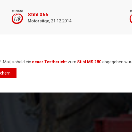
Ø Note
Ø
Stihl 066
1.8
Motorsäge
, 21.12.2014
E-Mail, sobald ein
neuer Testbericht
zum
Stihl MS 280
abgegeben wur
ichern