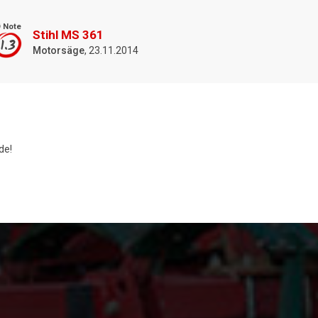
 Note
Stihl MS 361
1.3
Motorsäge
, 23.11.2014
de!