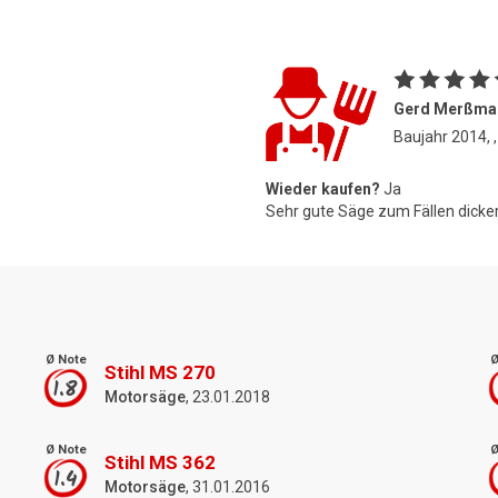
Gerd Merßma
Baujahr 2014, ,
Wieder kaufen?
Ja
Sehr gute Säge zum Fällen dick
Ø Note
Ø
Stihl MS 270
1.8
Motorsäge
, 23.01.2018
Ø Note
Ø
Stihl MS 362
1.4
Motorsäge
, 31.01.2016