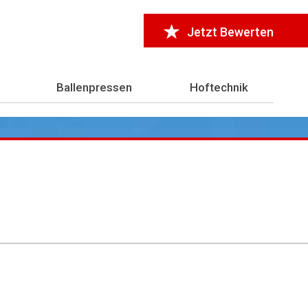
Jetzt Bewerten
Ballenpressen
Hoftechnik
r 7.000 Testberichte
aus der Landwirtschaft