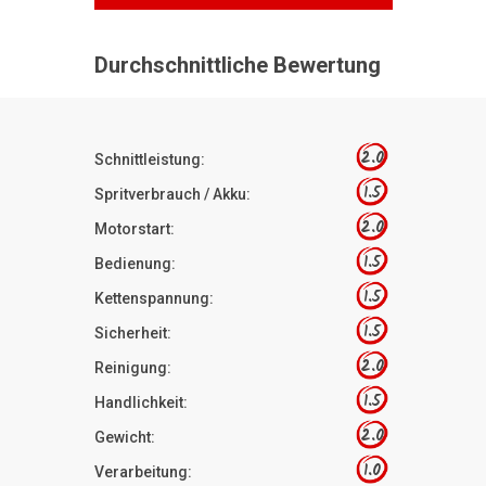
Durchschnittliche Bewertung
2.0
Schnittleistung:
1.5
Spritverbrauch / Akku:
2.0
Motorstart:
1.5
Bedienung:
1.5
Kettenspannung:
1.5
Sicherheit:
2.0
Reinigung:
1.5
Handlichkeit:
2.0
Gewicht:
1.0
Verarbeitung: