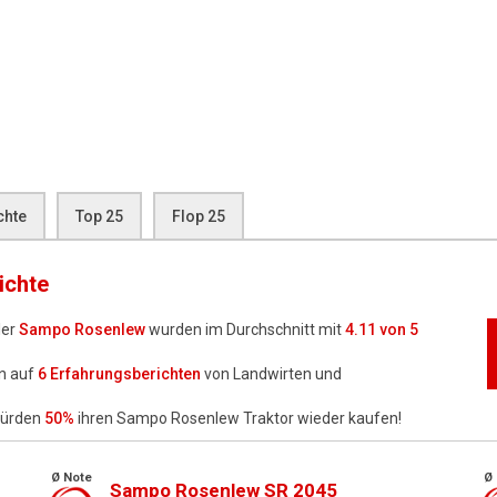
chte
Top 25
Flop 25
ichte
ler
Sampo Rosenlew
wurden im Durchschnitt mit
4.11
von 5
n auf
6
Erfahrungsberichten
von Landwirten und
würden
50%
ihren Sampo Rosenlew Traktor wieder kaufen!
Ø Note
Ø 
Sampo Rosenlew SR 2045