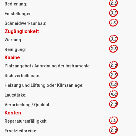
2.5
Bedienung:
3.5
Einstellungen:
1.5
Schneidwerksanbau:
Zugänglichkeit
3.5
Wartung:
2.5
Reinigung:
Kabine
2.0
Platzangebot / Anordnung der Instrumente:
2.5
Sichtverhältnisse:
5.0
Heizung und Lüftung oder Klimaanlage:
4.0
Lautstärke:
2.0
Verarbeitung / Qualität:
Kosten
1.5
Reparaturanfälligkeit:
2.0
Ersatzteilpreise: