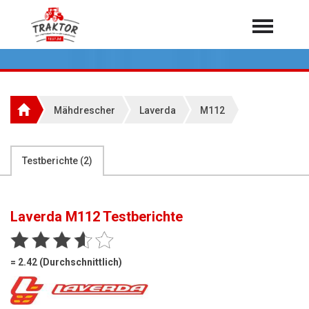
Home
Traktoren
Über 7.000 Testberichte
Mähdrescher
Laverda
M112
Mähdrescher
Feldhäcksler
aus der Landwirtschaft
Testberichte (
2
)
Rundballenpressen
Großpackenpressen
Laverda M112
Testberichte
Teleskoplader
Hoflader
= 2.42 (Durchschnittlich)
Radlader
Rasentraktoren