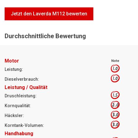
Motorsägen
Jetzt den Laverda M112 bewerten
Hoflader
Freischneider
Durchschnittliche Bewertung
Jetzt Bewerten
Motor
Note
1.0
Leistung:
1.0
Dieselverbrauch:
Leistung / Qualität
1.5
Druschleistung:
2.0
Kornqualität:
3.0
Häcksler:
3.0
Korntank-Volumen:
Handhabung