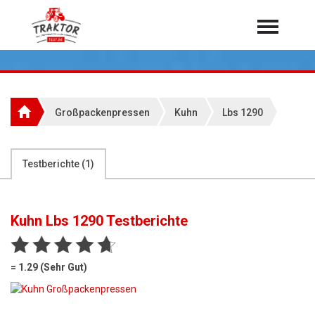
Home
Traktoren
Über 7.000 Testberichte
Großpackenpressen
Kuhn
Lbs 1290
Mähdrescher
Feldhäcksler
aus der Landwirtschaft
Testberichte (
1
)
Rundballenpressen
Großpackenpressen
Kuhn Lbs 1290
Testberichte
Teleskoplader
Hoflader
= 1.29 (Sehr Gut)
Radlader
Rasentraktoren