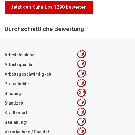
Motorsägen
Jetzt den Kuhn Lbs 1290 bewerten
Hoflader
Freischneider
Durchschnittliche Bewertung
Jetzt Bewerten
1.0
Arbeitsleistung:
1.0
Arbeitsqualität:
1.0
Arbeitsgeschwindigkeit:
1.0
Pressdichte:
2.0
Bindung:
1.0
Standzeit:
1.0
Kraftbedarf:
1.0
Bedienung:
1.0
Verarbeitung / Qualität: