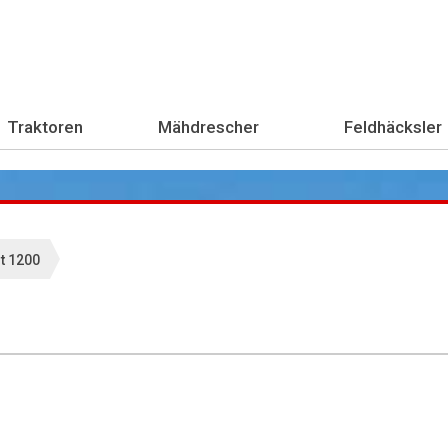
Traktoren
Mähdrescher
Feldhäcksler
t 1200
Übe