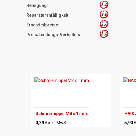
2.0
Reinigung:
3.0
Reparaturanfälligkeit:
2.0
Ersatzteilpreise:
2.0
Preis/Leistungs-Verhältnis:
Schmiernippel M8 x 1 mm
HAIX 
0,29 €
inkl. MwSt.
5,90 