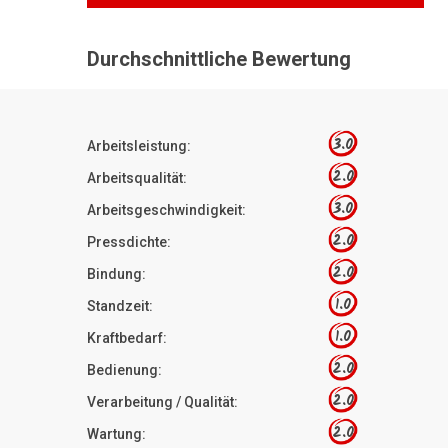
Durchschnittliche Bewertung
3.0
Arbeitsleistung:
2.0
Arbeitsqualität:
3.0
Arbeitsgeschwindigkeit:
2.0
Pressdichte:
2.0
Bindung:
1.0
Standzeit:
1.0
Kraftbedarf:
2.0
Bedienung:
2.0
Verarbeitung / Qualität:
2.0
Wartung: