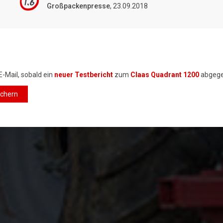
1.6
Großpackenpresse
, 23.09.2018
E-Mail, sobald ein
neuer Testbericht
zum
Claas Quadrant 1200
abgege
ichern