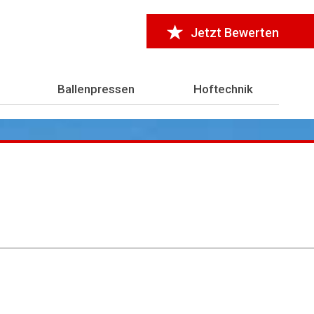
Jetzt Bewerten
Ballenpressen
Hoftechnik
r 7.000 Testberichte
aus der Landwirtschaft