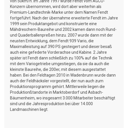
von 50km/h. Im Jahre 1997 wurde Fendt vom AGCO-
Konzern übernommen, wird dort aber weiterhin als
Premium-Landtechnik-Marke unter dem Namen Fendt
fortgeführt. Nach der übernahme erweiterte Fendt im Jahre
1999 sein Produktangebot und konstruierte eine
Mähdreschern-Baureihe und 2002 kamen dann noch Rund-
und Quaderballenpreßen hinzu. 2007 wurde dann mit der
neusten Entwicklung, dem Fendt 939 Vario, die
Maximalleistung auf 390 PS gesteigert und dieser besaß
auch eine gefederte Vorderachse und Kabine. 2 Jahre
später ist Fendt dann schließlich zu 100% auf die Technik
mit dem Variogetriebe umgestiegen, da sie da auch die
kleinste Baureihe, die 200er, mit diesem ausgestattet
haben. Bei den Feldtagen 2010 in Wadenbrunn wurde dann
auch der Feldhäcksler vorgestellt, der nun auch zum
Produktionsprogramm gehört. Mittlerweile liegen die
Produktionßtandorte in Marktoberdorf und Asbach-
Bäumenheim, wo insgesamt 3.000 Mitarbeiter beschäftigt
sind und die Jahresproduktion bei über 14.000
Landmaschinen liegt.