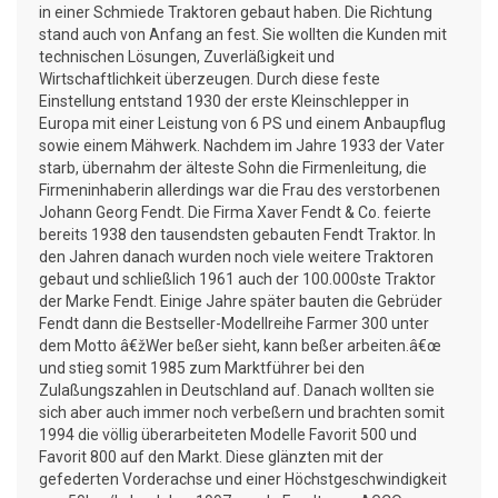
in einer Schmiede Traktoren gebaut haben. Die Richtung
stand auch von Anfang an fest. Sie wollten die Kunden mit
technischen Lösungen, Zuverläßigkeit und
Wirtschaftlichkeit überzeugen. Durch diese feste
Einstellung entstand 1930 der erste Kleinschlepper in
Europa mit einer Leistung von 6 PS und einem Anbaupflug
sowie einem Mähwerk. Nachdem im Jahre 1933 der Vater
starb, übernahm der älteste Sohn die Firmenleitung, die
Firmeninhaberin allerdings war die Frau des verstorbenen
Johann Georg Fendt. Die Firma Xaver Fendt & Co. feierte
bereits 1938 den tausendsten gebauten Fendt Traktor. In
den Jahren danach wurden noch viele weitere Traktoren
gebaut und schließlich 1961 auch der 100.000ste Traktor
der Marke Fendt. Einige Jahre später bauten die Gebrüder
Fendt dann die Bestseller-Modellreihe Farmer 300 unter
dem Motto â€žWer beßer sieht, kann beßer arbeiten.â€œ
und stieg somit 1985 zum Marktführer bei den
Zulaßungszahlen in Deutschland auf. Danach wollten sie
sich aber auch immer noch verbeßern und brachten somit
1994 die völlig überarbeiteten Modelle Favorit 500 und
Favorit 800 auf den Markt. Diese glänzten mit der
gefederten Vorderachse und einer Höchstgeschwindigkeit