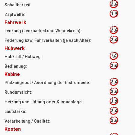
2.0
Schaltbarkeit:
3.0
Zapfwelle:
Fahrwerk
2.0
Lenkung (Lenkbarkeit und Wendekreis):
2.0
Federung bzw. Fahrverhalten (je nach Alter):
Hubwerk
1.0
Hubkraft / Hubweg:
2.0
Bedienung:
Kabine
2.0
Platzangebot / Anordnung der Instrumente:
2.0
Rundumsicht:
3.0
Heizung und Lüftung oder Klimaanlage:
2.0
Lautstärke:
2.0
Verarbeitung / Qualität:
Kosten