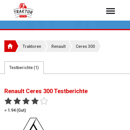
Home
Traktoren
Über 7.000 Testberichte
Traktoren
Renault
Ceres 300
Mähdrescher
Feldhäcksler
aus der Landwirtschaft
Testberichte (
1
)
Rundballenpressen
Großpackenpressen
Renault Ceres 300
Testberichte
Teleskoplader
Hoflader
= 1.94 (Gut)
Radlader
Rasentraktoren