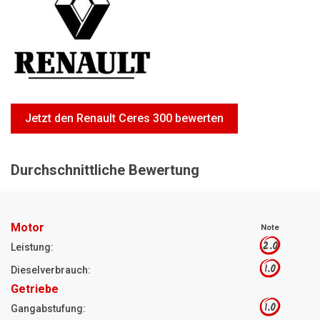
Motorsägen
Hoflader
Freischneider
Jetzt Bewerten
Jetzt den Renault Ceres 300 bewerten
Durchschnittliche Bewertung
Motor
Note
2.0
Leistung:
1.0
Dieselverbrauch:
Getriebe
1.0
Gangabstufung: