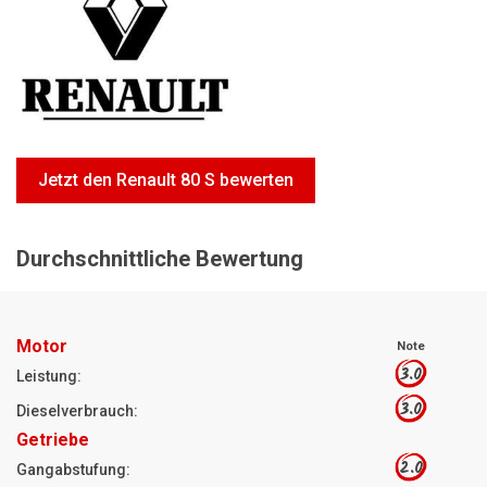
Motorsägen
Hoflader
Freischneider
Jetzt Bewerten
Jetzt den Renault 80 S bewerten
Durchschnittliche Bewertung
Motor
Note
3.0
Leistung:
3.0
Dieselverbrauch:
Getriebe
2.0
Gangabstufung: