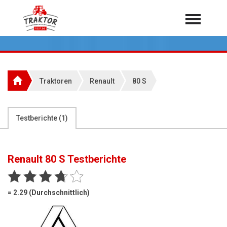
Home
Traktoren
Über 7.000 Testberichte
Traktoren
Renault
80 S
Mähdrescher
Feldhäcksler
aus der Landwirtschaft
Testberichte (
1
)
Rundballenpressen
Großpackenpressen
Renault 80 S
Testberichte
Teleskoplader
Hoflader
= 2.29 (Durchschnittlich)
Radlader
Rasentraktoren