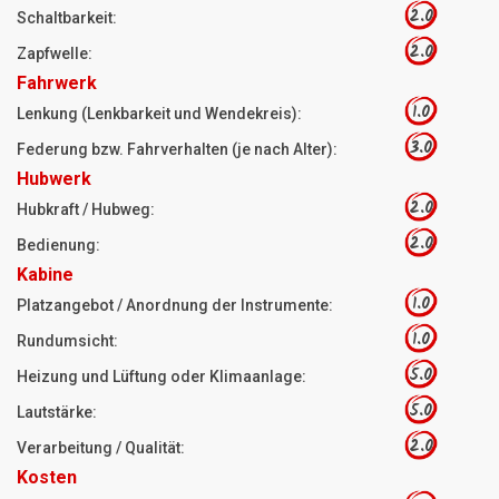
2.0
Schaltbarkeit:
2.0
Zapfwelle:
Fahrwerk
1.0
Lenkung (Lenkbarkeit und Wendekreis):
3.0
Federung bzw. Fahrverhalten (je nach Alter):
Hubwerk
2.0
Hubkraft / Hubweg:
2.0
Bedienung:
Kabine
1.0
Platzangebot / Anordnung der Instrumente:
1.0
Rundumsicht:
5.0
Heizung und Lüftung oder Klimaanlage:
5.0
Lautstärke:
2.0
Verarbeitung / Qualität:
Kosten